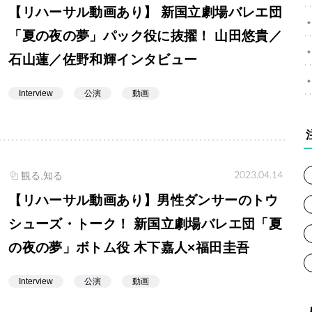
【リハーサル動画あり】 新国立劇場バレエ団
「夏の夜の夢」パック役に抜擢！ 山田悠貴／
石山蓮／佐野和輝インタビュー
Interview
公演
動画
2023.04.14
観る,知る
【リハーサル動画あり】男性ダンサーのトウ
シューズ・トーク！ 新国立劇場バレエ団「夏
の夜の夢」ボトム役 木下嘉人×福田圭吾
Interview
公演
動画