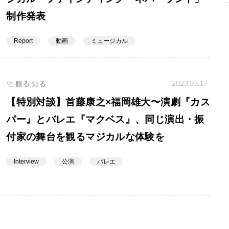
制作発表
Report
動画
ミュージカル
2023.03.17
観る,知る
【特別対談】首藤康之×福岡雄大〜演劇『カス
パー』とバレエ『マクベス』、同じ演出・振
付家の舞台を観るマジカルな体験を
Interview
公演
バレエ