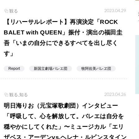
2023.04.29
観る
【リハーサルレポート】再演決定「ROCK
BALET with QUEEN」振付・演出の福田圭
吾「いまの自分にできるすべてを出し尽く
す」
Report
新国立劇場バレエ団
牧阿佐美バレヱ団
2023.04.26
観る,知る
明日海りお（元宝塚歌劇団）インタビュー
「呼吸して、心を解放して。バレエは自分を
穏やかにしてくれた」〜ミュージカル「エリ
ザベス・アーデンvs.ヘレナ・ルビンスタイン