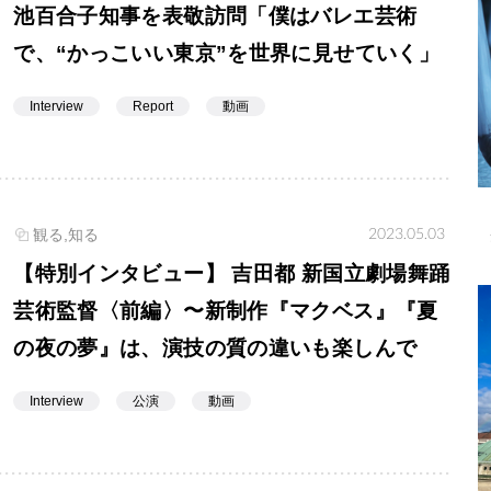
池百合子知事を表敬訪問「僕はバレエ芸術
で、“かっこいい東京”を世界に見せていく」
Interview
Report
動画
2023.05.03
観る,知る
【特別インタビュー】 吉田都 新国立劇場舞踊
芸術監督〈前編〉〜新制作『マクベス』『夏
の夜の夢』は、演技の質の違いも楽しんで
Interview
公演
動画