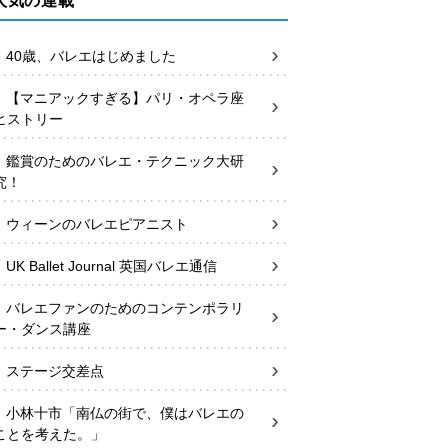
人気の連載
40歳、バレエはじめました
【マニアックすぎる】パリ・オペラ座
ヒストリー
鑑賞のためのバレエ・テクニック大研
究！
ウィーンのバレエピアニスト
UK Ballet Journal 英国バレエ通信
バレエファンのためのコンテンポラリ
ー・ダンス講座
ステージ交差点
小林十市「南仏の街で、僕はバレエの
ことを考えた。」