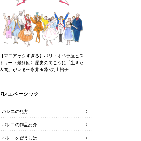
【マニアックすぎる】パリ・オペラ座ヒス
トリー〈最終回〉歴史の向こうに「生きた
人間」がいる〜永井玉藻×丸山裕子
バレエベーシック
バレエの見方
バレエの作品紹介
バレエを習うには