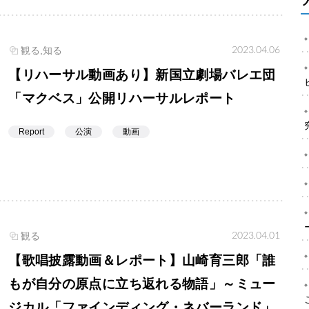
2023.04.06
観る,知る
【リハーサル動画あり】新国立劇場バレエ団
「マクベス」公開リハーサルレポート
Report
公演
動画
2023.04.01
観る
【歌唱披露動画＆レポート】山崎育三郎「誰
もが自分の原点に立ち返れる物語」～ミュー
ジカル「ファインディング・ネバーランド」