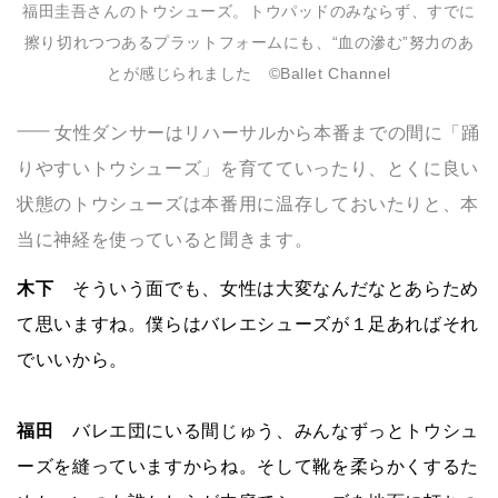
福田圭吾さんのトウシューズ。トウパッドのみならず、すでに
擦り切れつつあるプラットフォームにも、“血の滲む”努力のあ
とが感じられました ©️Ballet Channel
女性ダンサーはリハーサルから本番までの間に「踊
りやすいトウシューズ」を育てていったり、とくに良い
状態のトウシューズは本番用に温存しておいたりと、本
当に神経を使っていると聞きます。
木下
そういう面でも、女性は大変なんだなとあらため
て思いますね。僕らはバレエシューズが１足あればそれ
でいいから。
福田
バレエ団にいる間じゅう、みんなずっとトウシュ
ーズを縫っていますからね。そして靴を柔らかくするた