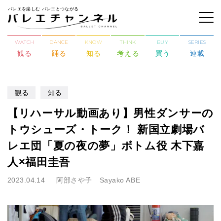
バレエを楽しむ バレエとつながる
WATCH
DANCE
KNOW
THINK
BUY
SERIES
観る
踊る
知る
考える
買う
連載
観る
知る
【リハーサル動画あり】男性ダンサーの
トウシューズ・トーク！ 新国立劇場バ
レエ団「夏の夜の夢」ボトム役 木下嘉
人×福田圭吾
2023.04.14
阿部さや子 Sayako ABE