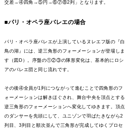
交差→④四角→⑤円→⑥⑦⑧2列」となります。
■パリ・オペラ座バレエの場合
パリ・オペラ座バレエが上演しているヌレエフ版の『白
鳥の湖』には、逆三角形のフォーメーションが登場しま
す（図D）。序盤の①②③の隊形変化は、基本的にロシ
アのバレエ団と同じ流れです。
その後④全員が1列につながって進むことで四角形のフ
ォーメーションは解きほぐされ、舞台中央を頂点とする
逆三角形のフォーメーションへ変化してゆきます。頂点
のダンサーを先頭にして、ユニゾンで羽ばたきながら2
列目、3列目と順次並んで三角形が完成してゆくプロセ