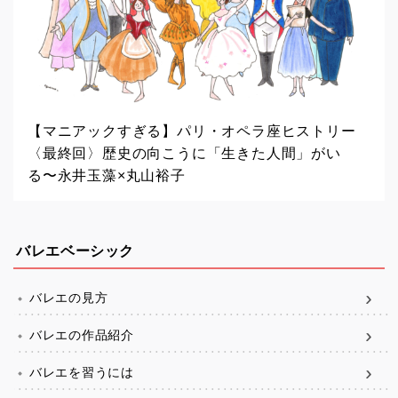
【マニアックすぎる】パリ・オペラ座ヒストリー
〈最終回〉歴史の向こうに「生きた人間」がい
る〜永井玉藻×丸山裕子
バレエベーシック
バレエの見方
バレエの作品紹介
バレエを習うには