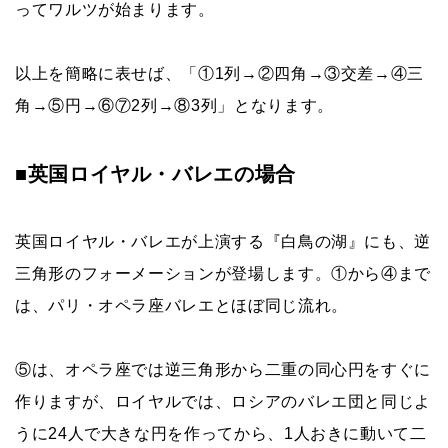
ってワルツが始まります。
以上を簡略に表せば、「①1列→②四角→③交差→④三
角→⑤円→⑥⑦2列→⑧3列」となります。
■英国ロイヤル・バレエの場合
英国ロイヤル・バレエが上演する『白鳥の湖』にも、逆
三角形のフォーメーションが登場します。①から④まで
は、パリ・オペラ座バレエとほぼ同じ流れ。
⑤は、オペラ座では逆三角形から二重の同心円をすぐに
作りますが、ロイヤルでは、ロシアのバレエ団と同じよ
うに24人で大きな円を作ってから、1人おきに動いて二