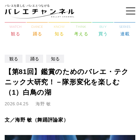
バレエを楽しむ バレエとつながる
WATCH
DANCE
KNOW
THINK
BUY
SERIES
観る
踊る
知る
考える
買う
連載
観る
踊る
知る
【第81回】鑑賞のためのバレエ・テク
ニック大研究！－隊形変化を楽しむ
（1）白鳥の湖
2026.04.25
海野 敏
文／海野 敏（舞踊評論家）