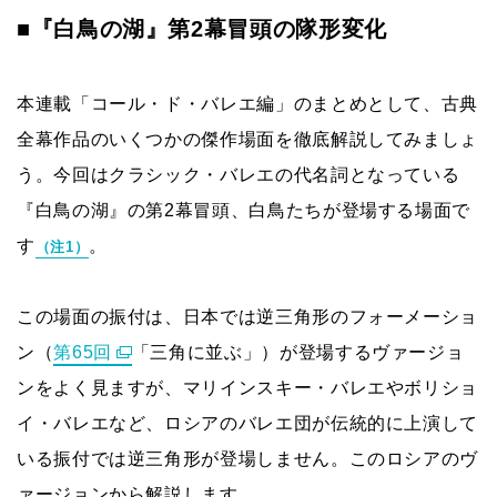
■『白鳥の湖』第2幕冒頭の隊形変化
本連載「コール・ド・バレエ編」のまとめとして、古典
全幕作品のいくつかの傑作場面を徹底解説してみましょ
う。今回はクラシック・バレエの代名詞となっている
『白鳥の湖』の第2幕冒頭、白鳥たちが登場する場面で
す
。
（注1）
この場面の振付は、日本では逆三角形のフォーメーショ
ン（
第65回
「三角に並ぶ」）が登場するヴァージョ
ンをよく見ますが、マリインスキー・バレエやボリショ
イ・バレエなど、ロシアのバレエ団が伝統的に上演して
いる振付では逆三角形が登場しません。このロシアのヴ
ァージョンから解説します。