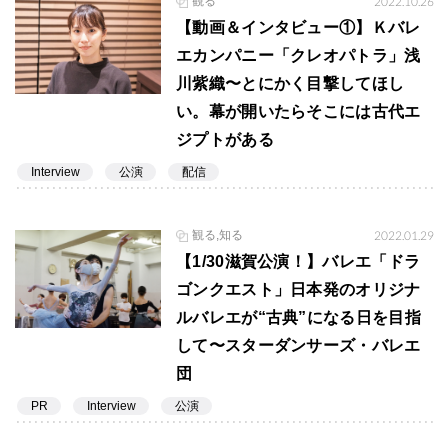
観る
2022.10.26
【動画＆インタビュー①】Ｋバレ
エカンパニー「クレオパトラ」浅
川紫織〜とにかく目撃してほし
い。幕が開いたらそこには古代エ
ジプトがある
Interview
公演
配信
観る,知る
2022.01.29
【1/30滋賀公演！】バレエ「ドラ
ゴンクエスト」日本発のオリジナ
ルバレエが“古典”になる日を目指
して〜スターダンサーズ・バレエ
団
PR
Interview
公演