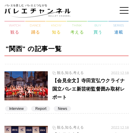
バレエを楽しむ バレエとつながる
WATCH
DANCE
KNOW
THINK
BUY
SERIES
観る
踊る
知る
考える
買う
連載
"関西" の記事一覧
観る,知る,考える
2022.12.18
【会見全文】寺田宜弘ウクライナ
国立バレエ新芸術監督囲み取材レ
ポート
Interview
Report
News
観る,知る,考える
2022.12.18