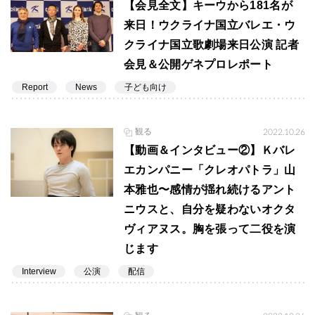
【会見全文】キーウから181名が
来日！ウクライナ国立バレエ・ウ
クライナ国立歌劇場来日公演 記者
会見＆公開ゲネプロレポート
Report
News
子ども向け
観る
2022.10.26
【動画＆インタビュー②】Ｋバレ
エカンパニー「クレオパトラ」山
本雅也〜感情が揺れ続けるアント
ニウスと、自分を疑わないオクタ
ヴィアヌス。胸を張って二役を演
じます
Interview
公演
配信