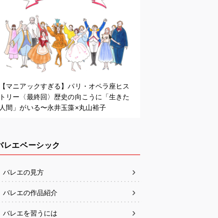
【マニアックすぎる】パリ・オペラ座ヒス
トリー〈最終回〉歴史の向こうに「生きた
人間」がいる〜永井玉藻×丸山裕子
バレエベーシック
バレエの見方
バレエの作品紹介
バレエを習うには