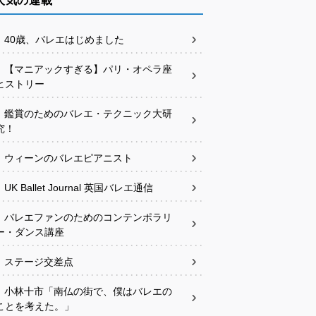
人気の連載
40歳、バレエはじめました
【マニアックすぎる】パリ・オペラ座
ヒストリー
鑑賞のためのバレエ・テクニック大研
究！
ウィーンのバレエピアニスト
UK Ballet Journal 英国バレエ通信
バレエファンのためのコンテンポラリ
ー・ダンス講座
ステージ交差点
小林十市「南仏の街で、僕はバレエの
ことを考えた。」