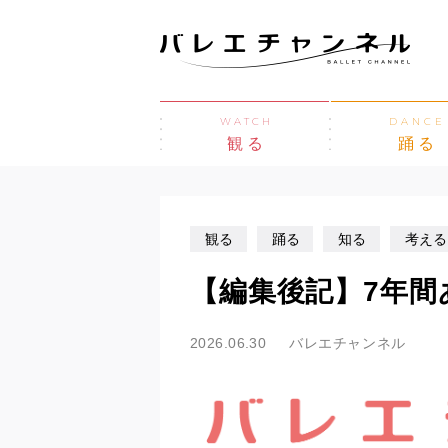
WATCH
DANCE
観る
踊る
観る
踊る
知る
考える
【編集後記】7年
2026.06.30
バレエチャンネル