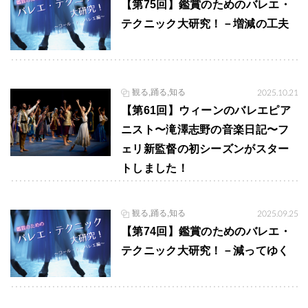
【第75回】鑑賞のためのバレエ・
テクニック大研究！－増減の工夫
観る,踊る,知る
2025.10.21
【第61回】ウィーンのバレエピア
ニスト〜滝澤志野の音楽日記〜フ
ェリ新監督の初シーズンがスター
トしました！
観る,踊る,知る
2025.09.25
【第74回】鑑賞のためのバレエ・
テクニック大研究！－減ってゆく