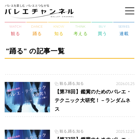
バレエを楽しむ バレエとつながる
WATCH
DANCE
KNOW
THINK
BUY
SERIES
観る
踊る
知る
考える
買う
連載
"踊る" の記事一覧
観る,踊る,知る
2026.01.25
【第78回】鑑賞のためのバレエ・
テクニック大研究！－ランダムネ
ス
観る,踊る,知る
2025.12.25