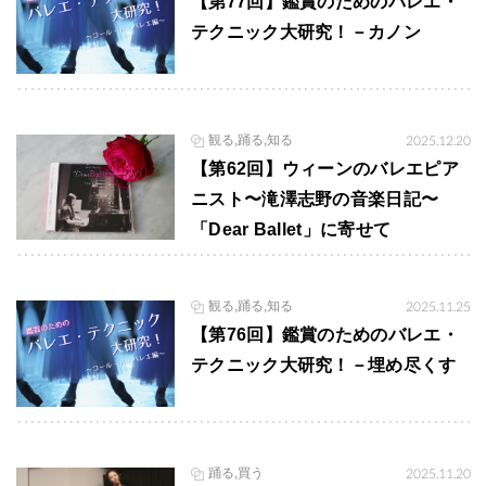
【第77回】鑑賞のためのバレエ・
テクニック大研究！－カノン
観る,踊る,知る
2025.12.20
【第62回】ウィーンのバレエピア
ニスト〜滝澤志野の音楽日記〜
「Dear Ballet」に寄せて
観る,踊る,知る
2025.11.25
【第76回】鑑賞のためのバレエ・
テクニック大研究！－埋め尽くす
踊る,買う
2025.11.20