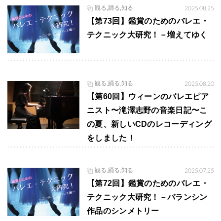
観る,踊る,知る
2025.08.25
【第73回】鑑賞のためのバレエ・
テクニック大研究！－増えてゆく
観る,踊る,知る
2025.08.20
【第60回】ウィーンのバレエピア
ニスト〜滝澤志野の音楽日記〜こ
の夏、新しいCDのレコーディング
をしました！
観る,踊る,知る
2025.07.25
【第72回】鑑賞のためのバレエ・
テクニック大研究！－バランシン
作品のシンメトリー