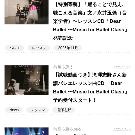
【特別寄稿】「踊ることで見え、
聴こえる音楽」文／永井玉藻（音
楽学者）〜レッスンCD「Dear
Ballet 〜Music for Ballet Class」
発売記念
バレエ
レッスン
2025年11月
踊る,買う
2025.11.11
【試聴動画つき】滝澤志野さん新
譜バレエレッスン曲CD 「Dear
Ballet 〜Music for Ballet Class」
予約受付スタート！
News
レッスン
滝澤志野
観る,踊る,知る
2025.10.25