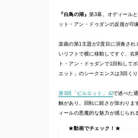
『白鳥の湖』
第3幕、オディール
ット・アン・ドゥダンの反復が印
楽曲の第1主題が2度目に演奏さ
いリフトで横に移動してすぐ、右
ト・アン・ドゥダンで1回転して
エット」のシークエンスは3回く
第3回「ピルエット」
で述べた
触があり、回転に鋭さが加わりま
ィールの悪魔的な魅力が感じられ
★動画でチェック！★