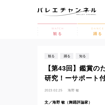
WATCH
DANCE
観る
踊る
観る
踊る
知る
【第43回】鑑賞の
研究！ーサポート付
2023.02.25
海野 敏
文／海野 敏（舞踊評論家）