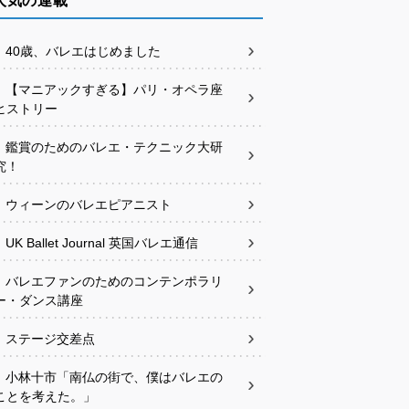
人気の連載
40歳、バレエはじめました
【マニアックすぎる】パリ・オペラ座
ヒストリー
鑑賞のためのバレエ・テクニック大研
究！
ウィーンのバレエピアニスト
UK Ballet Journal 英国バレエ通信
バレエファンのためのコンテンポラリ
ー・ダンス講座
ステージ交差点
小林十市「南仏の街で、僕はバレエの
ことを考えた。」