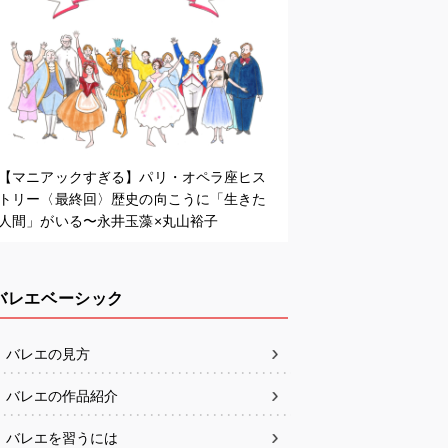
【マニアックすぎる】パリ・オペラ座ヒス
トリー〈最終回〉歴史の向こうに「生きた
人間」がいる〜永井玉藻×丸山裕子
バレエベーシック
バレエの見方
バレエの作品紹介
バレエを習うには