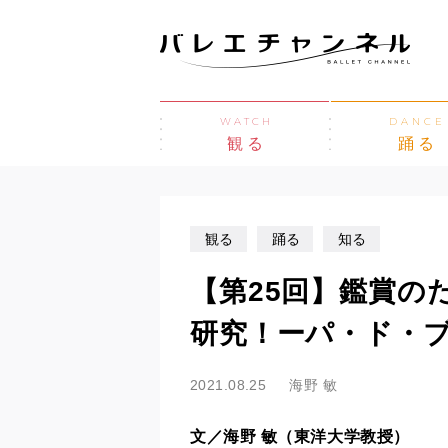
WATCH
DANCE
観る
踊る
観る
踊る
知る
【第25回】鑑賞の
研究！ーパ・ド・ブー
2021.08.25
海野 敏
文／海野 敏（東洋大学教授）