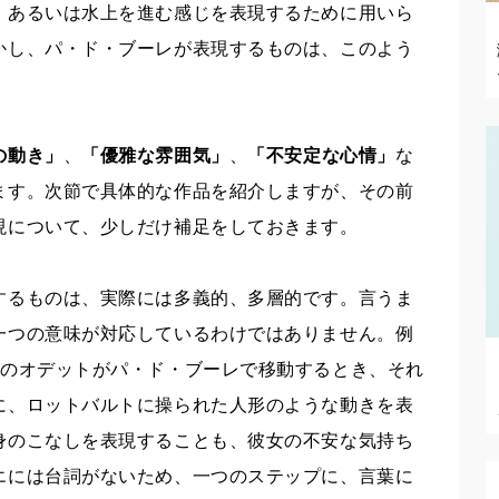
、あるいは水上を進む感じを表現するために用いら
かし、パ・ド・ブーレが表現するものは、このよう
。
の動き」
、
「優雅な雰囲気」
、
「不安定な心情」
な
ます。次節で具体的な作品を紹介しますが、その前
現について、少しだけ補足をしておきます。
するものは、実際には多義的、多層的です。言うま
一つの意味が対応しているわけではありません。例
畔のオデットがパ・ド・ブーレで移動するとき、それ
に、ロットバルトに操られた人形のような動きを表
身のこなしを表現することも、彼女の不安な気持ち
エには台詞がないため、一つのステップに、言葉に