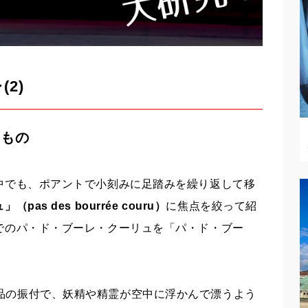
2)
るもの
中でも、ポアントで小刻みに足踏みを繰り返して移
s des bourrée couru）
に焦点を絞って紹
でのパ・ド・ブーレ・クーリュを「パ・ド・ブー
品の振付で、妖精や精霊が空中に浮かんで漂うよう