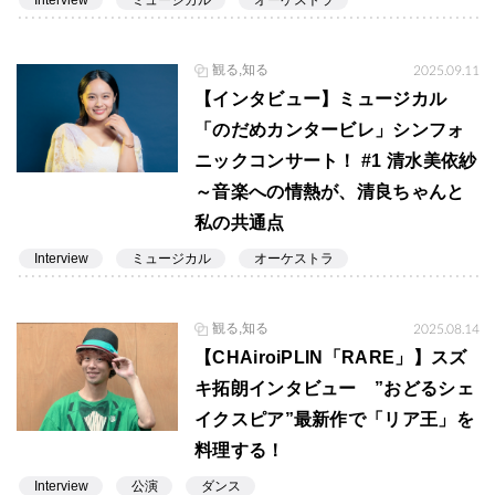
Interview
ミュージカル
オーケストラ
観る,知る
2025.09.11
【インタビュー】ミュージカル
「のだめカンタービレ」シンフォ
ニックコンサート！ #1 清水美依紗
～音楽への情熱が、清良ちゃんと
私の共通点
Interview
ミュージカル
オーケストラ
観る,知る
2025.08.14
【CHAiroiPLIN「RARE」】スズ
キ拓朗インタビュー ”おどるシェ
イクスピア”最新作で「リア王」を
料理する！
Interview
公演
ダンス