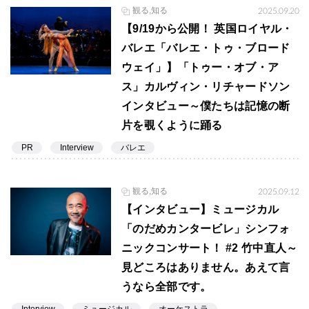
観る,知る
2025.09.20
【9/19から公開！ 英国ロイヤル・
バレエ「バレエ・トゥ・ブロード
ウェイ」】「トゥー・オブ・ア
ス」カルヴィン・リチャードソン
インタビュー～僕たちは記憶の断
片を覗くように踊る
PR
Interview
バレエ
観る,知る
2025.09.12
【インタビュー】ミュージカル
「のだめカンタービレ」シンフォ
ニックコンサート！ #2 竹中直人～
見どころはありません。あえて言
うなら全部です。