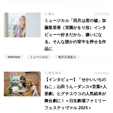
観る
2025.08.08
ミュージカル「四月は君の嘘」加
藤梨里香（宮園かをり役）インタ
ビュー〜好きだから、嫌いにな
る。そんな誰かの背中を押せる作
品に
Interview
ミュージカル
地方公演あり
観る,知る
2025.08.02
【インタビュー】「せかいいちの
ねこ」山田うん～ダンス×言葉×人
形劇。ヒグチユウコの人気絵本が
舞台劇に！＜日生劇場ファミリー
フェスティヴァル 2025＞