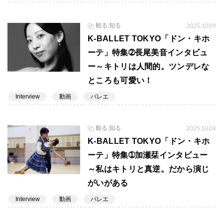
観る,知る
2025.10.09
K-BALLET TOKYO「ドン・キホ
ーテ」特集➁長尾美音インタビュ
ー～キトリは人間的。ツンデレな
ところも可愛い！
Interview
動画
バレエ
観る,知る
2025.10.04
K-BALLET TOKYO「ドン・キホ
ーテ」特集➀加瀬栞インタビュー
～私はキトリと真逆。だから演じ
がいがある
Interview
動画
バレエ