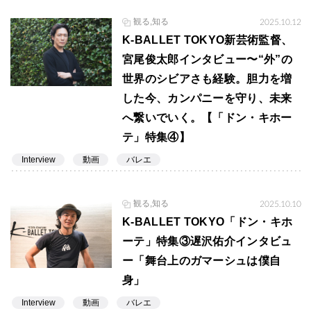
観る,知る
2025.10.12
K-BALLET TOKYO新芸術監督、
宮尾俊太郎インタビュー〜“外”の
世界のシビアさも経験。胆力を増
した今、カンパニーを守り、未来
へ繋いでいく。【「ドン・キホー
テ」特集④】
Interview
動画
バレエ
観る,知る
2025.10.10
K-BALLET TOKYO「ドン・キホ
ーテ」特集③遅沢佑介インタビュ
ー「舞台上のガマーシュは僕自
身」
Interview
動画
バレエ