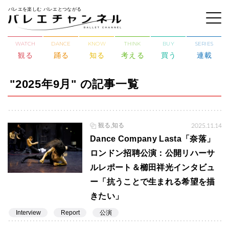
バレエを楽しむ バレエとつながる
WATCH
DANCE
KNOW
THINK
BUY
SERIES
観る
踊る
知る
考える
買う
連載
"2025年9月" の記事一覧
観る,知る
2025.11.14
Dance Company Lasta「奈落」
ロンドン招聘公演：公開リハーサ
ルレポート＆櫛田祥光インタビュ
ー「抗うことで生まれる希望を描
きたい」
Interview
Report
公演