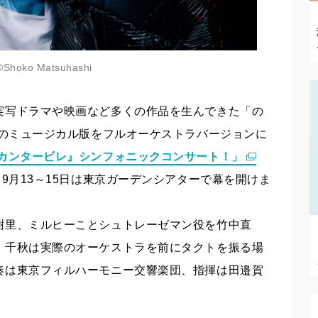
©Shoko Matsuhashi
実写ドラマや映画など多くの作品を生んできた「の
演のミュージカル版をフルオーケストラバージョンに
カンタービレ』シンフォニックコンサート！」
、9月13～15日は東京ガーデンシアターで幕を開けま
樹里、ミルヒーことシュトレーゼマン役を竹中直
。千秋は実際のオーケストラを前にタクトを振る場
奏は東京フィルハーモニー交響楽団、指揮は田邉賀