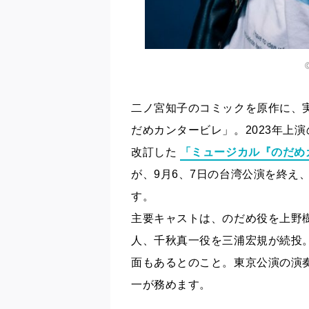
二ノ宮知子のコミックを原作に、
だめカンタービレ」。2023年上
改訂した
「ミュージカル『のだめ
が、9月6、7日の台湾公演を終え
す。
主要キャストは、のだめ役を上野
人、千秋真一役を三浦宏規が続投
面もあるとのこと。東京公演の演
一が務めます。