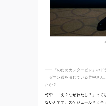
『のだめカンタービレ』のド
ーゼマン役を演じている竹中さん
たか？
竹中
「え？なぜわたし？」って思
ないんです。スケジュールさえ合