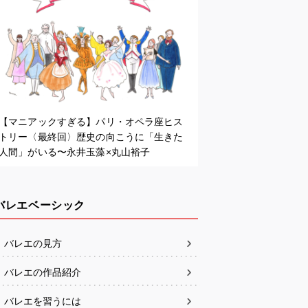
【マニアックすぎる】パリ・オペラ座ヒス
トリー〈最終回〉歴史の向こうに「生きた
人間」がいる〜永井玉藻×丸山裕子
バレエベーシック
バレエの見方
バレエの作品紹介
バレエを習うには