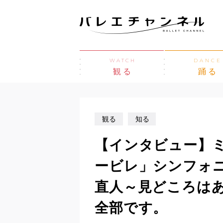
WATCH
DANCE
観る
踊る
観る
知る
【インタビュー】
ービレ」シンフォニ
直人～見どころは
全部です。