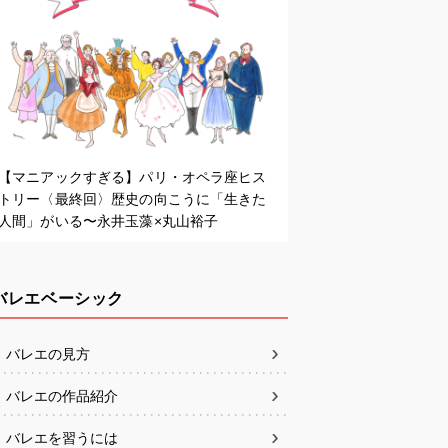
【マニアックすぎる】パリ・オペラ座ヒス
トリー〈最終回〉歴史の向こうに「生きた
人間」がいる〜永井玉藻×丸山裕子
バレエベーシック
バレエの見方
バレエの作品紹介
バレエを習うには