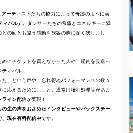
力とアーティストたちの協力によって奇跡のように実
ティバル」
。ダンサーたちの希望とエネルギーに満
のどの回とも違う感動を観客の胸に深く残しまし
ためにチケットを買えなかった人や、鑑賞を見送っ
スティバル。
った」という声や、忘れ得ぬパフォーマンスの数々
声に応えるために……と、通常は権利処理等があま
ンライン配信
が実現！
ちの生の声をおさめたインタビューやバックステー
で、現在有料配信中
です。