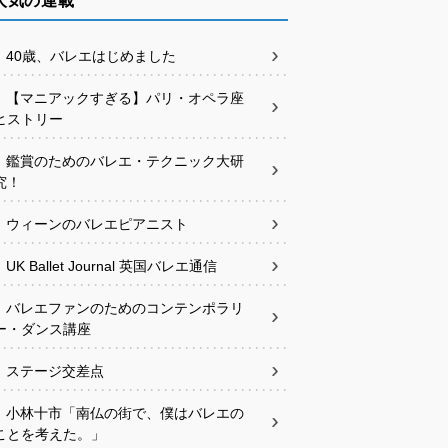
人気の連載
40歳、バレエはじめました
【マニアックすぎる】パリ・オペラ座
ヒストリー
鑑賞のためのバレエ・テクニック大研
究！
ウィーンのバレエピアニスト
UK Ballet Journal 英国バレエ通信
バレエファンのためのコンテンポラリ
ー・ダンス講座
ステージ交差点
小林十市「南仏の街で、僕はバレエの
ことを考えた。」