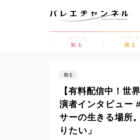
WATCH
DANCE
観る
踊る
観る
【有料配信中！世
演者インタビュー 
サーの生きる場所
りたい」