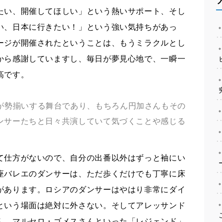
たい、開催してほしい」という熱いサポート、そし
い、日本に行きたい！」という強い気持ちがあっ
ージが開催されたということは、もうミラクルとし
から感謝していますし、毎日が夢見心地で、一瞬一
高です。
が勢揃いする舞台であり、もちろん円加さんもその
ンサーたちと日々共演していて気づくことや感じる
て仕方がないので、自分の出番以外はずっと袖にい
座バレエのダンサーは、ただ歩くだけでも丁寧に床
があります。ロシアのダンサーはやはり非常にダイ
という場面は絶対に外さない。そしてアレッサンド
ん、マルセロ・ゴメスさんといった「レジェンド」