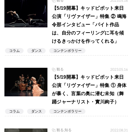
観る
2023.05.16
【5/19開幕】キッドピボット来日
公演「リヴァイザー」特集 ② 鳴海
令那インタビュー「パイト作品
は、自分のフィーリングに耳を傾
けるきっかけを作ってくれる」
コラム
ダンス
コンテンポラリー
観る
2023.05.16
【5/19開幕】キッドピボット来日
公演「リヴァイザー」特集 ① 身体
が暴く、言葉の奥に潜む未知（舞
踊ジャーナリスト・實川絢子）
コラム
ダンス
コンテンポラリー
観る,知る
2022.08.31