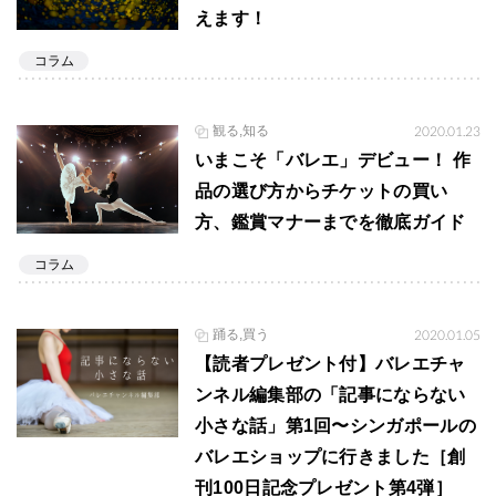
えます！
コラム
観る,知る
2020.01.23
いまこそ「バレエ」デビュー！ 作
品の選び方からチケットの買い
方、鑑賞マナーまでを徹底ガイド
コラム
踊る,買う
2020.01.05
【読者プレゼント付】バレエチャ
ンネル編集部の「記事にならない
小さな話」第1回〜シンガポールの
バレエショップに行きました［創
刊100日記念プレゼント第4弾］