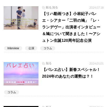
観る,知る
2024.07.18
【リハ動画つき】小林紀子バレ
エ・シアター「二羽の鳩」「レ・
ランデヴー」出演者インタビュー
＆鳩について聞きました！〜アシ
ュトン生誕120周年記念公演
Interview
公演
コラム
知る
2024.01.01
【バレエ占い】新春スペシャル！
2024年のあなたの運勢は？！
コラム