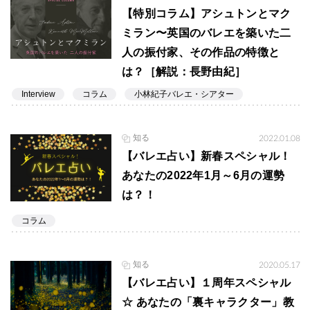
【特別コラム】アシュトンとマク
ミラン〜英国のバレエを築いた二
人の振付家、その作品の特徴と
は？［解説：長野由紀］
Interview
コラム
小林紀子バレエ・シアター
知る
2022.01.08
【バレエ占い】新春スペシャル！
あなたの2022年1月～6月の運勢
は？！
コラム
知る
2020.05.17
【バレエ占い】１周年スペシャル
☆ あなたの「裏キャラクター」教