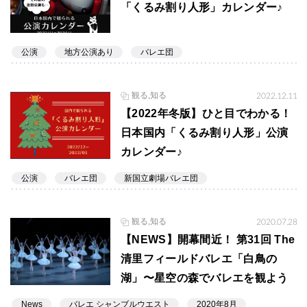
「くるみ割り人形」カレンダー♪
公演
地方公演あり
バレエ団
観る,知る
2022.12.11
【2022年冬版】ひと目でわかる！
日本国内「くるみ割り人形」公演
カレンダー♪
公演
バレエ団
新国立劇場バレエ団
観る,知る
2020.07.28
【NEWS】開幕間近！ 第31回 The
清里フィールドバレエ「白鳥の
湖」〜星空の森でバレエを観よう
News
バレエ シャンブルウエスト
2020年8月