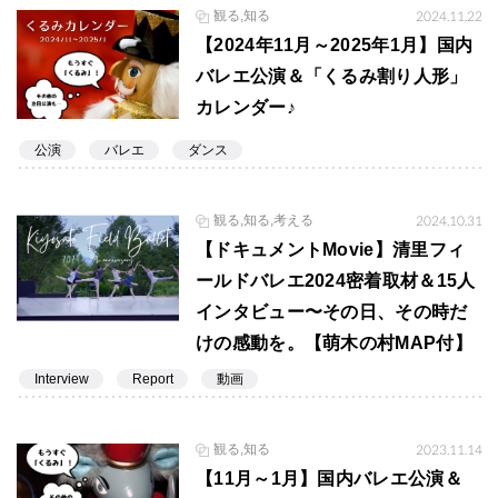
観る,知る
2024.11.22
【2024年11月～2025年1月】国内
バレエ公演＆「くるみ割り人形」
カレンダー♪
公演
バレエ
ダンス
観る,知る,考える
2024.10.31
【ドキュメントMovie】清里フィ
ールドバレエ2024密着取材＆15人
インタビュー〜その日、その時だ
けの感動を。【萌木の村MAP付】
Interview
Report
動画
観る,知る
2023.11.14
【11月～1月】国内バレエ公演＆