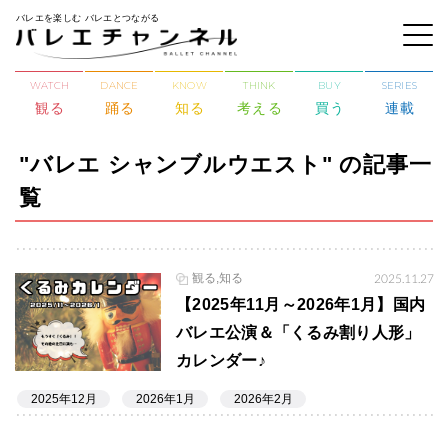
バレエを楽しむ バレエとつながる
WATCH
DANCE
KNOW
THINK
BUY
SERIES
観る
踊る
知る
考える
買う
連載
"バレエ シャンブルウエスト" の記事一
覧
観る,知る
2025.11.27
【2025年11月～2026年1月】国内
バレエ公演＆「くるみ割り人形」
カレンダー♪
2025年12月
2026年1月
2026年2月