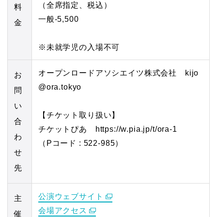
（全席指定、税込）
料
一般‐5,500
金
※未就学児の入場不可
オープンロードアソシエイツ株式会社 kijo
お
@ora.tokyo
問
い
【チケット取り扱い】
合
チケットぴあ https://w.pia.jp/t/ora-1
わ
（Pコード : 522-985）
せ
先
公演ウェブサイト
主
会場アクセス
催