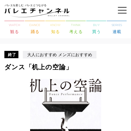
バレエを楽しむ バレエとつながる
WATCH
DANCE
KNOW
THINK
BUY
SERIES
観る
踊る
知る
考える
買う
連載
終了
大人におすすめ メンズにおすすめ
ダンス「机上の空論」