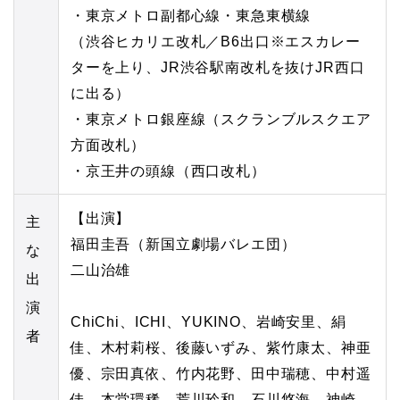
・東京メトロ副都心線・東急東横線
（渋谷ヒカリエ改札／B6出口※エスカレー
ターを上り、JR渋谷駅南改札を抜けJR西口
に出る）
・東京メトロ銀座線（スクランブルスクエア
方面改札）
・京王井の頭線（西口改札）
【出演】
主
福田圭吾（新国立劇場バレエ団）
な
二山治雄
出
演
ChiChi、ICHI、YUKINO、岩崎安里、絹
者
佳、木村莉桜、後藤いずみ、紫竹康太、神亜
優、宗田真依、竹内花野、田中瑞穂、中村遥
佳、本堂環稀、荒川玲和、石川悠海、神崎