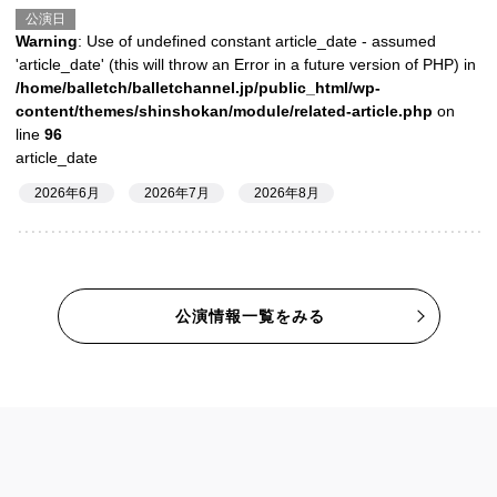
公演日
Warning
: Use of undefined constant article_date - assumed
'article_date' (this will throw an Error in a future version of PHP) in
/home/balletch/balletchannel.jp/public_html/wp-
content/themes/shinshokan/module/related-article.php
on
line
96
article_date
2026年6月
2026年7月
2026年8月
公演情報一覧をみる