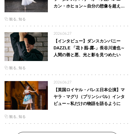
カン・ホヒョン～自分の想像を超え…
観る
知る
2026.06.27
【インタビュー】ダンスカンパニー
DAZZLE 「花ト囮-露-」長谷川達也～
人間の善と悪、光と影を見つめたい
観る
知る
2026.06.27
【英国ロイヤル・バレエ日本公演】マ
ヤラ・マグリ（プリンシパル）インタ
ビュー～私だけの物語を語るように
観る
知る