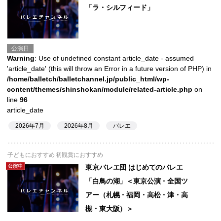
「ラ・シルフィード」
公演日
Warning
: Use of undefined constant article_date - assumed
'article_date' (this will throw an Error in a future version of PHP) in
/home/balletch/balletchannel.jp/public_html/wp-
content/themes/shinshokan/module/related-article.php
on
line
96
article_date
2026年7月
2026年8月
バレエ
子どもにおすすめ 初観賞におすすめ
公演中
東京バレエ団 はじめてのバレエ
「白鳥の湖」＜東京公演・全国ツ
アー（札幌・福岡・高松・津・高
槻・東大阪）＞