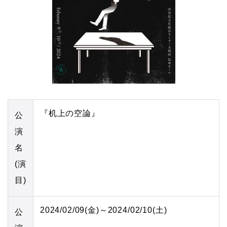
『机上の空論』
公
演
名
(演
目)
2024/02/09(金)～2024/02/10(土)
公