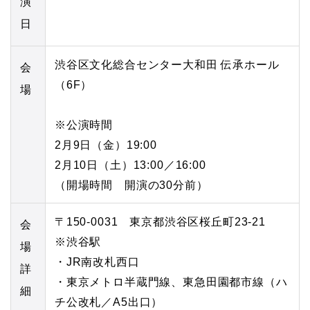
演
日
渋谷区文化総合センター大和田 伝承ホール
会
（6F）
場
※公演時間
2月9日（金）19:00
2月10日（土）13:00／16:00
（開場時間 開演の30分前）
〒150-0031 東京都渋谷区桜丘町23-21
会
※渋谷駅
場
・JR南改札西口
詳
・東京メトロ半蔵門線、東急田園都市線（ハ
細
チ公改札／A5出口）