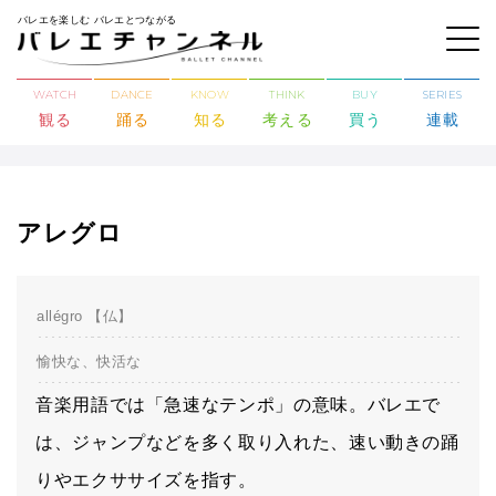
バレエを楽しむ バレエとつながる
WATCH
DANCE
KNOW
THINK
BUY
SERIES
観る
踊る
知る
考える
買う
連載
アレグロ
allégro 【仏】
愉快な、快活な
音楽用語では「急速なテンポ」の意味。バレエで
は、ジャンプなどを多く取り入れた、速い動きの踊
りやエクササイズを指す。