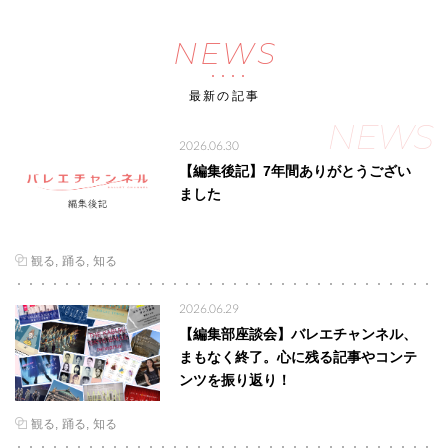
NEWS
最新の記事
NEWS
2026.06.30
【編集後記】7年間ありがとうござい
ました
観る
踊る
知る
2026.06.29
【編集部座談会】バレエチャンネル、
まもなく終了。心に残る記事やコンテ
ンツを振り返り！
観る
踊る
知る