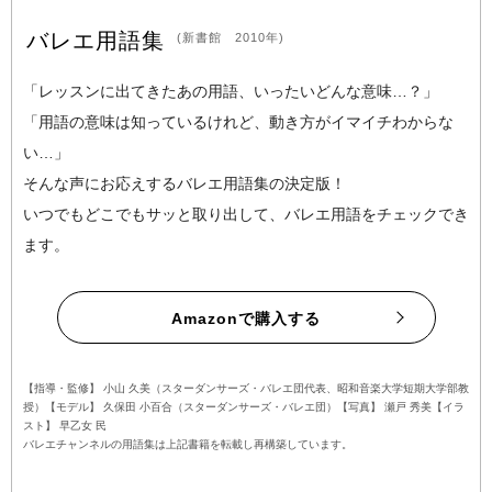
バレエ用語集
(新書館 2010年)
「レッスンに出てきたあの用語、いったいどんな意味…？」
「用語の意味は知っているけれど、動き方がイマイチわからな
い…」
そんな声にお応えするバレエ用語集の決定版！
いつでもどこでもサッと取り出して、バレエ用語をチェックでき
ます。
Amazonで購入する
【指導・監修】 小山 久美（スターダンサーズ・バレエ団代表、昭和音楽大学短期大学部教
授）【モデル】 久保田 小百合（スターダンサーズ・バレエ団）【写真】 瀬戸 秀美【イラ
スト】 早乙女 民
バレエチャンネルの用語集は上記書籍を転載し再構築しています。