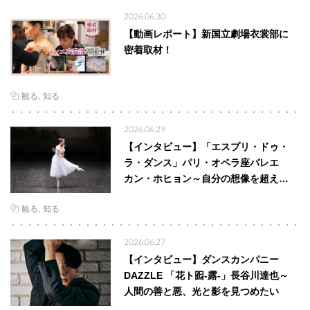
2026.06.30
【動画レポート】新国立劇場衣裳部に
密着取材！
観る
知る
2026.06.29
【インタビュー】「エスプリ・ドゥ・
ラ・ダンス」パリ・オペラ座バレエ
カン・ホヒョン～自分の想像を超え…
観る
知る
2026.06.27
【インタビュー】ダンスカンパニー
DAZZLE 「花ト囮-露-」長谷川達也～
人間の善と悪、光と影を見つめたい