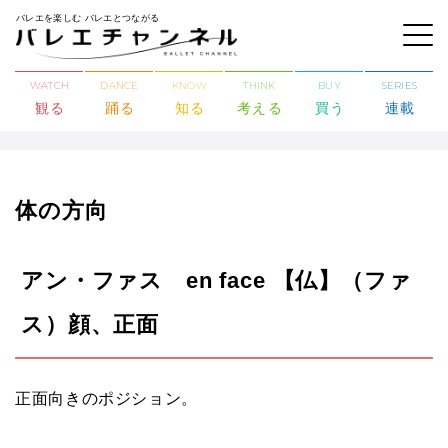
バレエを楽しむ バレエとつながる
WATCH
DANCE
KNOW
THINK
BUY
SERIES
観る
踊る
知る
考える
買う
連載
体の方向
アン・ファス en face 【仏】（ファ
ス）顔、正面
正面向きのポジション。