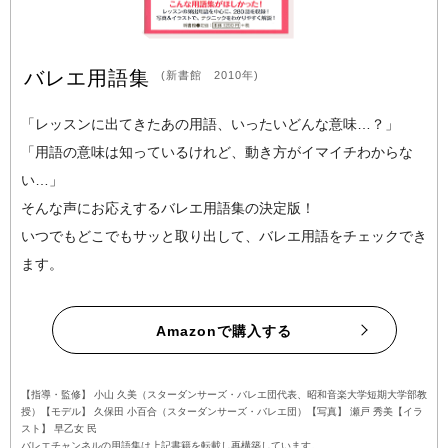
バレエ用語集
(新書館 2010年)
「レッスンに出てきたあの用語、いったいどんな意味…？」
「用語の意味は知っているけれど、動き方がイマイチわからな
い…」
そんな声にお応えするバレエ用語集の決定版！
いつでもどこでもサッと取り出して、バレエ用語をチェックでき
ます。
Amazonで購入する
【指導・監修】 小山 久美（スターダンサーズ・バレエ団代表、昭和音楽大学短期大学部教
授）【モデル】 久保田 小百合（スターダンサーズ・バレエ団）【写真】 瀬戸 秀美【イラ
スト】 早乙女 民
バレエチャンネルの用語集は上記書籍を転載し再構築しています。