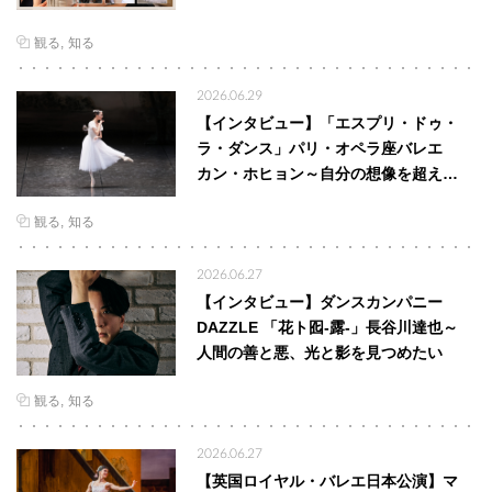
観る
知る
2026.06.29
【インタビュー】「エスプリ・ドゥ・
ラ・ダンス」パリ・オペラ座バレエ
カン・ホヒョン～自分の想像を超え…
観る
知る
2026.06.27
【インタビュー】ダンスカンパニー
DAZZLE 「花ト囮-露-」長谷川達也～
人間の善と悪、光と影を見つめたい
観る
知る
2026.06.27
【英国ロイヤル・バレエ日本公演】マ