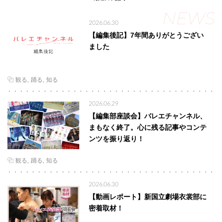
NEWS
2026.06.30
【編集後記】7年間ありがとうござい
ました
観る
踊る
知る
2026.06.29
【編集部座談会】バレエチャンネル、
まもなく終了。心に残る記事やコンテ
ンツを振り返り！
観る
踊る
知る
2026.06.30
【動画レポート】新国立劇場衣裳部に
密着取材！