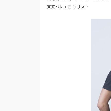
東京バレエ団 ソリスト