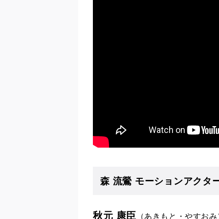
森 流鶯 モーションアクタ
秋元 康臣
（あきもと・やすおみ