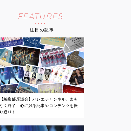
FEATURES
注目の記事
【編集部座談会】バレエチャンネル、まも
なく終了。心に残る記事やコンテンツを振
り返り！