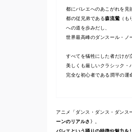
都にバレエへのあこがれを見
都の従兄弟である
森流鶯
（も
への道を歩みだし、
世界最高峰のダンスール・ノ
すべてを犠牲にした者だけが
美しくも厳しいクラシック・
完全な初心者である潤平の運命
アニメ「ダンス・ダンス・ダンス
ーンのリアルさ〉
。
バレエという踊りの特徴や魅力を