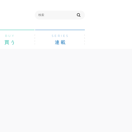
BUY
SERIES
買う
連載