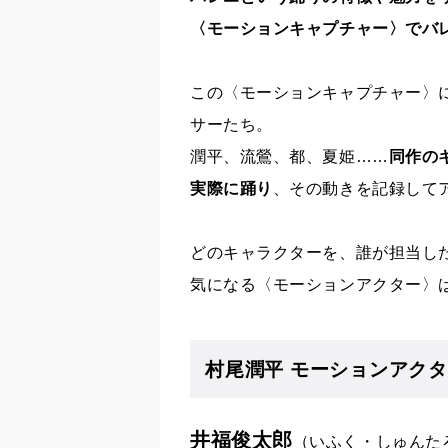
〈モーションキャプチャー〉でバ
この〈モーションキャプチャー〉
サーたち。
潤平、流鶯、都、夏姫……
同作の
実際に踊り
、その動きを記録して
どのキャラクターを、誰が担当し
気になる〈モーションアクター〉
村尾潤平 モーションアク
井福俊太郎
（いふく・しゅんた