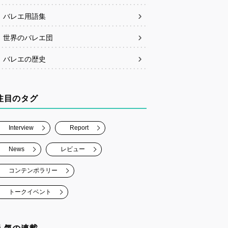
バレエ用語集
世界のバレエ団
バレエの歴史
注目のタグ
Interview
Report
News
レビュー
コンテンポラリー
トークイベント