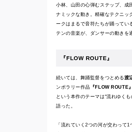
小林、山田の心弾む
ステップ、成
ナミックな動き。精確なテクニッ
ークはまるで音符たちが踊ってい
テンの音楽が、ダンサーの動きを
『FLOW ROUTE』
続いては、舞踊監督をつとめる
渡
ンポラリー作品
『FLOW ROUTE
という本作のテーマは
“流れゆくも
語った。
「
流れていく
2
つの河が交わって
1