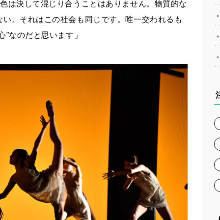
色は決して
混じり合うことはありません
。
物質的な
ない
。それは
この社会も
同じ
です。
唯一
交われるも
心”
なのだと思います
」