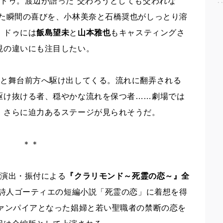
ドゥ。渡辺が語った“交わろうとしても交われな
えた瞬間の喜びを、小林美奈と石橋奨也がしっとり溶
・ドゥには
飯島望未
と
山本雅也
もキャスティングさ
現の違いにも注目したい。
ぎと舞台前方へ駆け出してくる。流れに翻弄される
駆け抜ける者、穏やかな流れを保つ者……劇場では
、さらに迫力あるステージが見られそうだ。
＊＊
演出・振付による
『クラリモンド～死霊の恋～』全
の詩人ゴーティエの短編小説「死霊の恋」に着想を得
ヴァンパイアとなった娼婦と若い聖職者の禁断の恋を