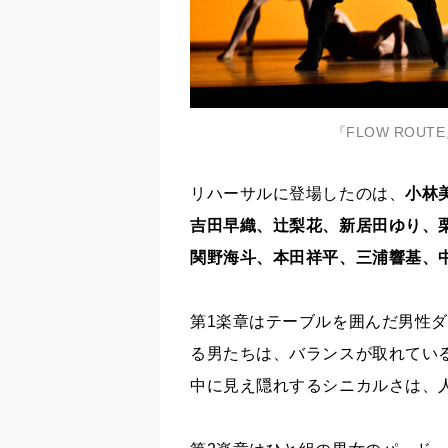
『FLOW ROUTE
リハーサルに登場したのは、
小林
吉田早織、辻梨花、新居田ゆり、
関野海斗、本田祥平、三浦響基、
第1楽章はテーブルを囲んだ男性
る男たちは、バランスが取れてい
中に見え隠れするシニカルさは、