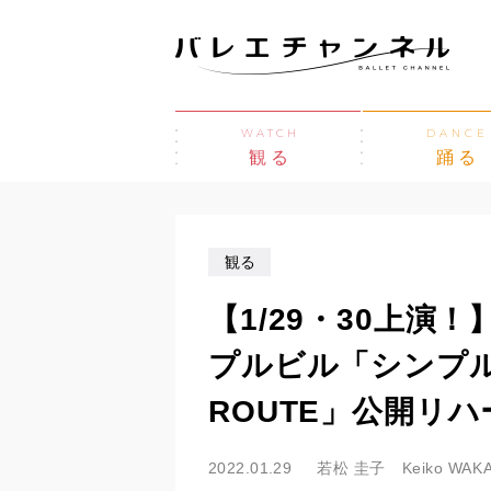
WATCH
DANCE
観る
踊る
観る
【1/29・30上演
プルビル「シンプル
ROUTE」公開リ
2022.01.29
若松 圭子 Keiko WAK