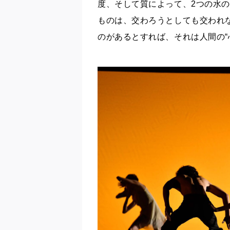
度、そして質によって、2つの水の
ものは、交わろうとしても交わ
れ
のがあるとすれば
、
それは
人間の
“