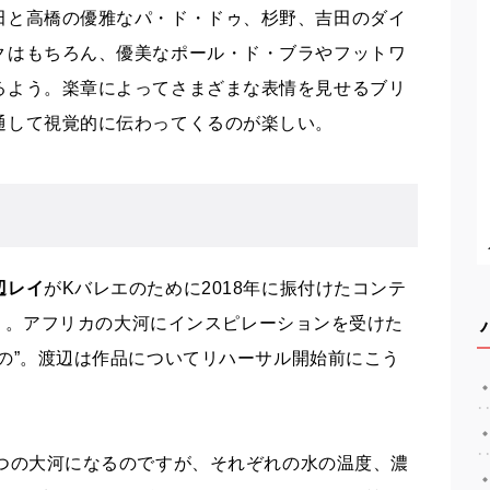
田と高橋の優雅なパ・ド・ドゥ、杉野、吉田のダイ
ク
はもちろん、優美なポール・ド・ブラやフットワ
るよう。楽章によってさまざまな表情を見せるブリ
通して視覚的に伝わってくるのが楽しい。
辺レイ
が
Kバレエのために
2018
年に振付けたコンテ
』
。
アフリカの大河に
インスピレーション
を
受けた
の”。
渡辺は
作品についてリハーサル開始前に
こう
つ
の大河
にな
るのですが、
それぞれの
水の温度、濃