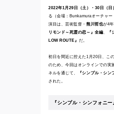
2022
年1月29日（土）・30日（日
る（会場：
Bunkamura
オーチャー
演目は、芸術監督・
熊川哲也
が
4
リモンド～死霊の恋～』全編
、
『
LOW ROUTE』
だ。
初日を間近に控えた1月20日、
こ
のため、今回はオンラインでの実
ネルを通じて、
『シンプル・シン
された。
『シンプル・シンフォニー