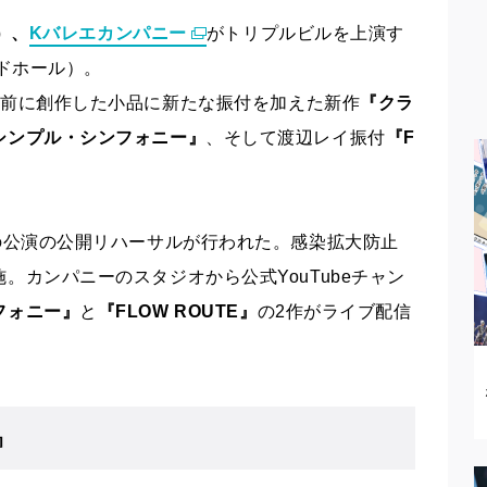
）、
Kバレエカンパニー
がトリプルビル
を上演す
ドホール）。
年前に
創作した小品に新たな振付を加えた新作
『クラ
シンプル・シンフォニー』
、そして渡辺レイ振付
『F
の公演の公開リハーサルが行われた。感染拡大防止
施。カンパニーのスタジオから
公式YouTubeチャン
フォニー』
と
『FLOW ROUTE』
の2作がライブ配信
』