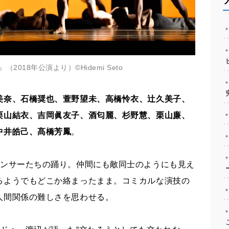
』（2018年公演より）©️Hidemi Seto
美奈、石橋奨也、
萱野望未、高橋怜衣、辻久美子、
栗山結衣、吉岡眞友子、
酒匂麗、杉野慧、栗山廉、
中井皓己、髙橋芳鳳
。
ダンサーたちの踊り。仲間にも敵同士のようにも見え
るようでもどこか絡まったまま。コミカルな演技の
人間関係の難しさを思わせる。