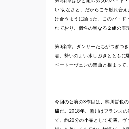
第2楽章はひと組の男女のパ・ド・
い”切なさと、だからこそ触れ合
け合うように踊った。このパ・ド
れており、個性の異なる２組の表
第3楽章。ダンサーたちがつぎつ
者、勢いのよい水しぶきとともに
ベートーヴェンの楽曲と相まって
今回の公演の
3作目は、
熊川哲也の
編
だ。2018年、熊川はフランス
て、
約20分の小品として初演。