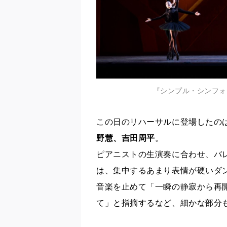
『シンプル・シンフォニー
この日のリハーサルに登場したの
野慧、吉田周平
。
ピアニストの生演奏に合わせ、バ
は、集中するあまり表情が硬いダ
音楽を止めて「一瞬の静寂から再
て」と指摘するなど、細かな部分