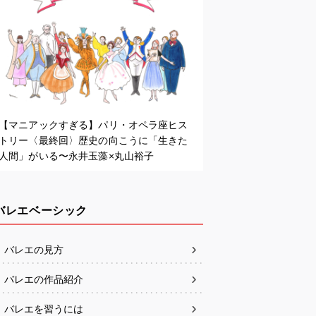
【マニアックすぎる】パリ・オペラ座ヒス
トリー〈最終回〉歴史の向こうに「生きた
人間」がいる〜永井玉藻×丸山裕子
バレエベーシック
バレエの見方
バレエの作品紹介
バレエを習うには