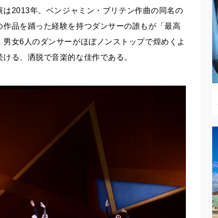
演は
2013
年
。
ベンジャミン・ブリテン作曲の同名の
の作品を踊った経験を持つダンサーの誰もが「最高
。男女6人のダンサーがほぼノンストップで煌めくよ
続ける、洒脱で音楽的な佳作である
。