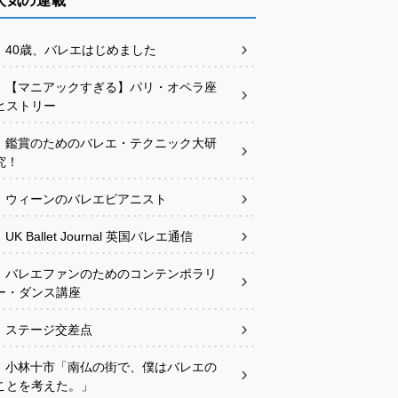
人気の連載
40歳、バレエはじめました
【マニアックすぎる】パリ・オペラ座
ヒストリー
鑑賞のためのバレエ・テクニック大研
究！
ウィーンのバレエピアニスト
UK Ballet Journal 英国バレエ通信
バレエファンのためのコンテンポラリ
ー・ダンス講座
ステージ交差点
小林十市「南仏の街で、僕はバレエの
ことを考えた。」