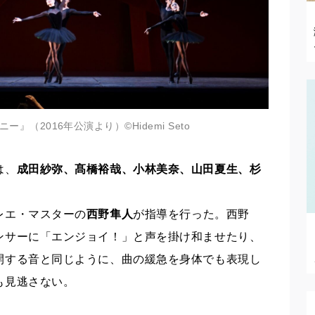
』（2016年公演より）©️Hidemi Seto
は、
成田紗弥、髙橋裕哉、小林美奈、山田夏生、杉
レエ・マスターの
西野隼人
が指導を行った。西野
ンサーに「エンジョイ！」と声を掛け和ませたり、
開する音と同じように、曲の緩急を身体でも表現し
も見逃さない。