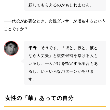
頼してもらえるのかもしれません。
――代役が必要なとき、女性ダンサーが指名するという
ことですか？
平野
そうです。「彼と、彼と、彼と
なら大丈夫」と複数候補を挙げる人も
いるし、一人だけを指定する場合もあ
るし、いろいろなパターンがありま
す。
女性の「華」あっての自分