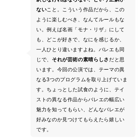
ない
こと。こういう作品だから、この
ように楽しむべき、なんてルールもな
い。例えば名画「モナ・リザ」にして
も、どこが好きで、なにを感じるか、
一人ひとり違いますよね。バレエも同
じで、
それが芸術の素晴らしさ
だと思
います。今回の公演では、テーマの異
なる3つのプログラムを取り上げていま
す。ちょっとした試食のように、テイ
ストの異なる作品からバレエの幅広い
魅力を知ってもらい、どんなバレエが
好みなのか見つけてもらえたら嬉しい
です。