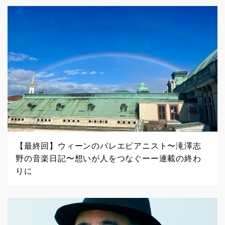
【最終回】ウィーンのバレエピアニスト〜滝澤志
野の音楽日記〜想いが人をつなぐーー連載の終わ
りに