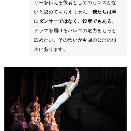
リーを伝える役者としてのセンスがな
いと認めてもらえません。
僕たちは単
にダンサーではなく、役者でもある
。
ドラマを届けるバレエの魅力をもっと
広めたい、その想いが今回の公演の根
本にあります。