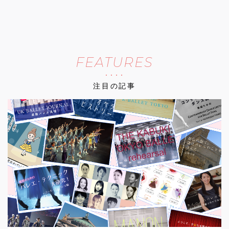
FEATURES
注目の記事