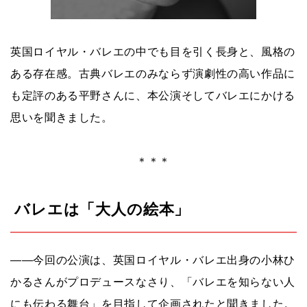
英国ロイヤル・バレエの中でも目を引く長身と、風格の
ある存在感。古典バレエのみならず演劇性の高い作品に
も定評のある平野さんに、本公演そしてバレエにかける
思いを聞きました。
＊＊＊
バレエは「大人の絵本」
――今回の公演は、英国ロイヤル・バレエ出身の小林ひ
かるさんがプロデュースなさり、「バレエを知らない人
にも伝わる舞台」を目指して企画されたと聞きました。