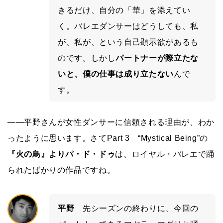
きるだけ、自分の「華」を添えてい
く。バレエダンサーはどうしても、私
が、私が、という自己顕示欲があるも
のです。しかし
パートナーが際立たな
いと、僕の仕事は成り立たない
んで
す。
――平野さんが女性ダンサーに信頼される理由が、わか
ったように思います。さてPart 3 “Mystical Being”の
『火の鳥』よりパ・ド・ドゥ
は、ロイヤル・バレエで踊
られたばかりの作品ですね。
平野
先シーズンの終わりに、今回の