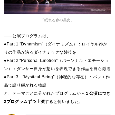
「眠れる森の美女」
――公演プログラムは、
●Part 1 “Dynamism”（ダイナミズム）：ロイヤルゆか
りの作品が誇るダイナミックな妙技を
●Part 2 “Personal Emotion”（パーソナル・エモーショ
ン）：ダンサー自身が想いを表現できる作品を自ら厳選
●Part 3 “Mystical Being”（神秘的な存在）：バレエ作
品で語り継がれる物語
と、テーマごとに分かれたプログラムから
１公演につき
2プログラムずつ上演
すると伺いました。