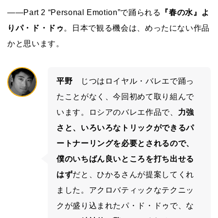
――Part 2 “Personal Emotion”で踊られる
『春の水』よ
りパ・ド・ドゥ
。日本で観る機会は、めったにない作品
かと思います。
平野
じつはロイヤル・バレエで踊っ
たことがなく、今回初めて取り組んで
います。ロシアのバレエ作品で、
力強
さと、いろいろなトリックができるパ
ートナーリングを必要とされるので、
僕のいちばん良いところを打ち出せる
はず
だと、ひかるさんが提案してくれ
ました。アクロバティックなテクニッ
クが盛り込まれたパ・ド・ドゥで、な