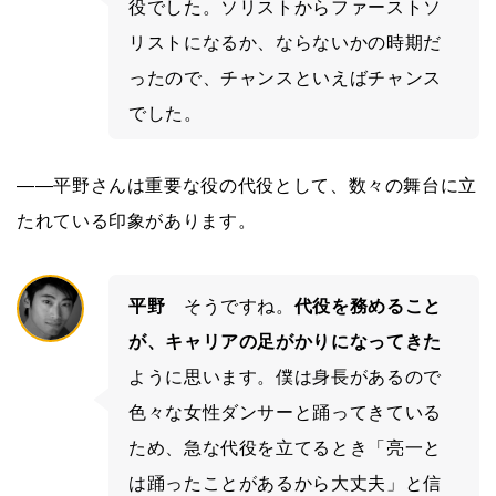
役でした。ソリストからファーストソ
リストになるか、ならないかの時期だ
ったので、チャンスといえばチャンス
でした。
――平野さんは重要な役の代役として、数々の舞台に立
たれている印象があります。
平野
そうですね。
代役を務めること
が、キャリアの足がかりになってきた
ように思います。僕は身長があるので
色々な女性ダンサーと踊ってきている
ため、急な代役を立てるとき「亮一と
は踊ったことがあるから大丈夫」と信