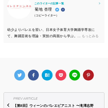
このライターの記事一覧
菊地 杏理
（コピーライター）
幼少よりバレエを習い、日本女子体育大学舞踊学専攻に
て、舞踊芸術を理論・実技の両面から学ぶ。...
PREV ARTICLE
【第8回】ウィーンのバレエピアニスト 〜滝澤志野