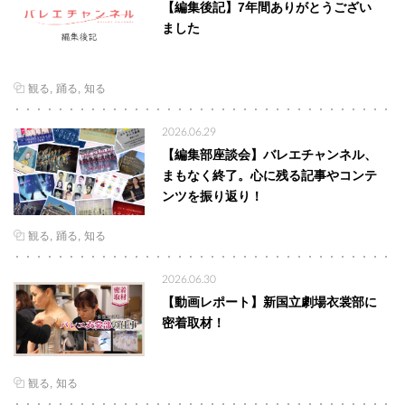
【編集後記】7年間ありがとうござい
ました
観る
踊る
知る
2026.06.29
【編集部座談会】バレエチャンネル、
まもなく終了。心に残る記事やコンテ
ンツを振り返り！
観る
踊る
知る
2026.06.30
【動画レポート】新国立劇場衣裳部に
密着取材！
観る
知る