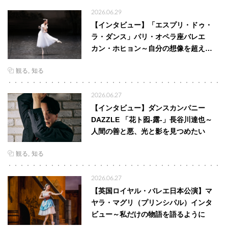
2026.06.29
【インタビュー】「エスプリ・ドゥ・
ラ・ダンス」パリ・オペラ座バレエ
カン・ホヒョン～自分の想像を超え…
観る
知る
2026.06.27
【インタビュー】ダンスカンパニー
DAZZLE 「花ト囮-露-」長谷川達也～
人間の善と悪、光と影を見つめたい
観る
知る
2026.06.27
【英国ロイヤル・バレエ日本公演】マ
ヤラ・マグリ（プリンシパル）インタ
ビュー～私だけの物語を語るように