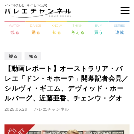
バレエを楽しむ バレエとつながる
WATCH
DANCE
KNOW
THINK
BUY
SERIES
観る
踊る
知る
考える
買う
連載
観る
知る
【動画レポート】オーストラリア・バ
レエ「ドン・キホーテ」開幕記者会見／
シルヴィ・ギエム、デヴィッド・ホー
ルバーグ、近藤亜香、チェンウ・グオ
2025.05.29
バレエチャンネル