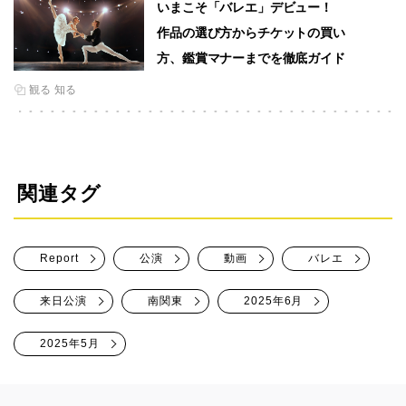
いまこそ「バレエ」デビュー！
作品の選び方からチケットの買い
方、鑑賞マナーまでを徹底ガイド
観る
知る
関連タグ
Report
公演
動画
バレエ
来日公演
南関東
2025年6月
2025年5月