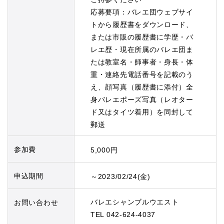
応募要項：バレエ団ウェブサイ
トから履歴書をダウンロード、
または市販の履歴書に学歴・バ
レエ歴・現在所属のバレエ団ま
たは教室名・師事者・身長・体
重・連絡先電話番号を記載のう
え、顔写真（履歴書に添付）全
身バレエポーズ写真（レオター
ド又はタイツ着用）を同封して
郵送
参加費
5,000円
申込期間
～2023/02/24(金)
バレエシャンブルウエスト
お問い合わせ
TEL 042-624-4037