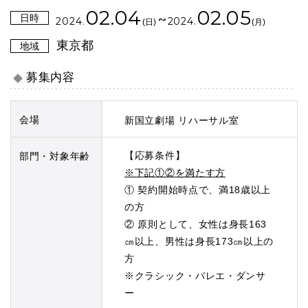
02.04
02.05
~
日時
2024.
2024.
(日)
(月)
東京都
地域
募集内容
会場
新国立劇場 リハーサル室
【応募条件】
部門・対象年齢
※下記①②を満たす方
① 契約開始時点で、満18歳以上
の方
② 原則として、女性は身長163
㎝以上、男性は身長173㎝以上の
方
※クラシック・バレエ・ダンサ
ー