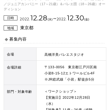
／ジュニアカンパニー（17～21歳）＆バレエ団（18～26歳）オー
ディション
12.28
12.30
~
日時
2022.
2022.
(水)
(金)
東京都
地域
募集内容
会場
高橋洋美バレエスタジオ
〒133-0056 東京都江戸川区南
会場詳細
小岩8-15-12エトワールビル4F
※JR総武線「小岩」駅徒歩5分
＜ワークショップ＞
部門・対象年齢
【実施日】2022年12月28日
（水）
【対象者】11歳～26歳（経験