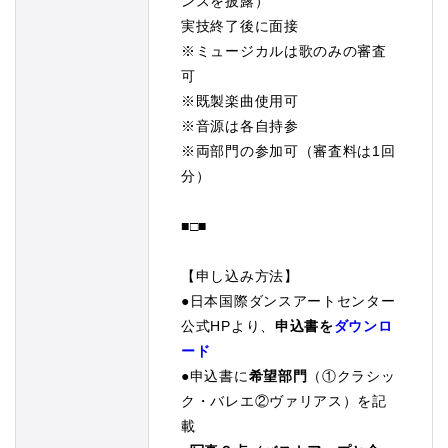
ンスを披露）
実技終了後に面接
※ミュージカルは歌のみの審査
可
※既製楽曲使用可
※音源は各自持参
※両部門の参加可（審査料は1回
分）
■□■
【申し込み方法】
●
日本国際ダンスアートセンター
公式HPより、
申込書を
ダウンロ
ード
●申込書に
希望部門
（①クラシッ
ク・バレエ②ヴァリアス）を記
載