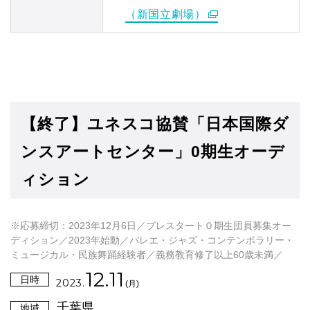
（新国立劇場）
【終了】ユネスコ協賛「日本国際ダ
ンスアートセンター」0期生オーデ
ィション
※応募締切：2023年12月6日／プレスタート０期生団員募集オー
ディション／2023年始動／バレエ・ジャズ・コンテンポラリー・
ミュージカル・民族舞踊経験者／義務教育修了以上60歳未満／
12.11
日時
2023.
(月)
千葉県
地域