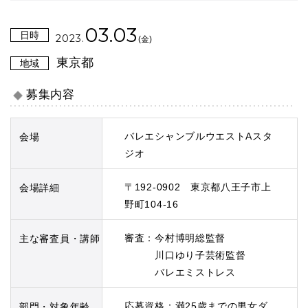
03.03
日時
2023.
(金)
東京都
地域
募集内容
バレエシャンブルウエストAスタ
会場
ジオ
〒192-0902 東京都八王子市上
会場詳細
野町104-16
審査：今村博明総監督
主な審査員・講師
川口ゆり子芸術監督
バレエミストレス
応募資格：満25歳までの男女ダ
部門・対象年齢