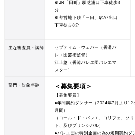
※JR「田町」駅芝浦口下車徒歩8
分
※都営地下鉄「三田」駅A7出口
下車徒歩8分
セプティム・ウェバー（香港バ
主な審査員・講師
レエ団芸術監督）
江上悠（香港バレエ団バレエマ
スター）
部門・対象年齢
＜募集要項＞
【募集要員】
●年間契約ダンサー（2024年7月より12
月間）
（コール・ド・バレエ、コリフェ、ソリ
ト、及びプリンシパル）
●バレエ団の特別企画の為の短期契約ダ