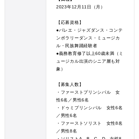
2023年12月11日（月）
【応募資格】
●バレエ・ジャズダンス・コンテ
ンポラリーダンス・ミュージカ
ル・民族舞踊経験者
●義務教育修了以上60歳未満（ミ
ュージカル出演のシニア層も対
象）
【募集人数】
・ファーストプリンシパル 女
性6名／男性6名
・ドゥミプリンシパル 女性6名
／男性6名
・ファーストソリスト 女性8名
／男性8名
・ソリストA、B、C、D 女性8