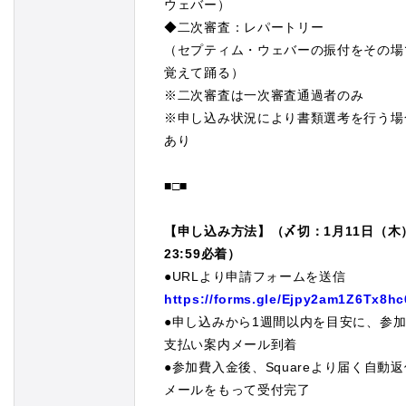
ウェバー）
◆二次審査：レパートリー
（セプティム・ウェバーの振付をその場
覚えて踊る）
※二次審査は一次審査通過者のみ
※申し込み状況により書類選考を行う場
あり
■□■
【申し込み方法】（〆切：1月11日（木
23:59必着）
●URLより申請フォームを送信
https://forms.gle/Ejpy2am1Z6Tx8hc
●申し込みから1週間以内を目安に、参
支払い案内メール到着
●参加費入金後、
Square
より届く自動返
メールをもって受付完了