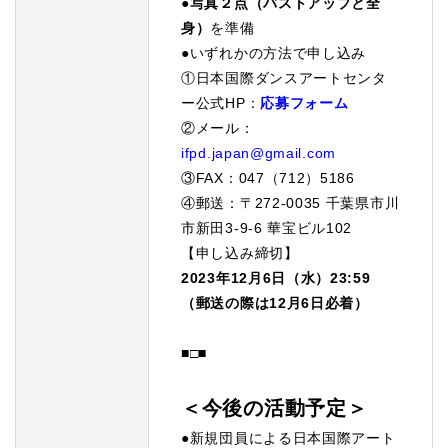
●
写真２点（バストアップと全
身）
を準備
●いずれかの方法で申し込み
①日本国際ダンスアートセンタ
ー公式HP：
応募フォーム
②メール：
ifpd.japan@gmail.com
③FAX：047（712）5186
④郵送：〒272-0035 千葉県市川
市新田3-9-6 華宝ビル102
【申し込み締切】
2023年12月6日（水）23:59
（郵送の際は12月6日必着）
■□■
＜今後の活動予定＞
●新規団員による日本国際アート