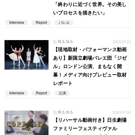
「終わりに近づく世界。その美し
いプロセスを描きたい」
Interview
Report
バレエ
観る,知る
2025.07.23
【現地取材・パフォーマンス動画
あり】新国立劇場バレエ団「ジゼ
ル」ロンドン公演、まもなく開
幕！メディア向けプレビュー取材
レポート
Interview
Report
公演
観る,知る
2025.07.18
【リハーサル動画付き】日生劇場
ファミリーフェスティヴァル