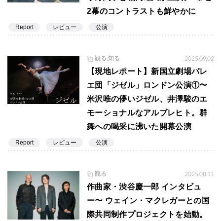
2幕のコントラストも鮮やかに
Report
レビュー
公演
観る,知る
2025.09.02
【現地レポート】新国立劇場バレ
エ団「ジゼル」ロンドン公演①〜
米沢唯の儚いジゼル、井澤駿のエ
モーショナルなアルブレヒト。群
舞への喝采に沸いた開幕公演
Report
レビュー
公演
観る
2025.08.11
作曲家・渋谷慶一郎 インタビュ
ー〜 ウェイン・マクレガーとの国
際共同制作プロジェクトを始動。