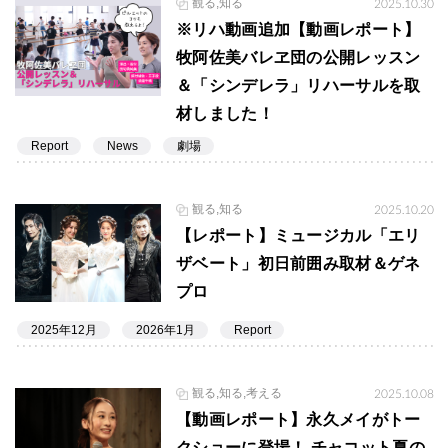
観る,知る
2025.10.30
※リハ動画追加【動画レポート】
牧阿佐美バレヱ団の公開レッスン
＆「シンデレラ」リハーサルを取
材しました！
Report
News
劇場
観る,知る
2025.10.20
【レポート】ミュージカル「エリ
ザベート」初日前囲み取材＆ゲネ
プロ
2025年12月
2026年1月
Report
観る,知る,考える
2025.10.08
【動画レポート】永久メイがトー
クショーに登場！ チャコット夏の