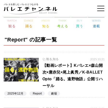
バレエを楽しむ バレエとつながる
WATCH
DANCE
KNOW
THINK
BUY
SERIES
観る
踊る
知る
考える
買う
連載
"Report" の記事一覧
観る,知る
2025.10.31
【動画レポート】Kバレエ×森山開
次×麿赤兒×尾上眞秀／K-BALLET
Opto「踊る。遠野物語」公開リハ
ーサル
2025年12月
Report
劇場