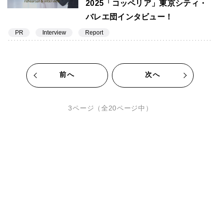
2025「コッペリア」東京シティ・
バレエ団インタビュー！
PR
Interview
Report
前へ
次へ
3ページ（全20ページ中）