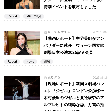
特別イベントを取材しました
Report
2025年8月
観る,知る,考える
2025.10.02
【動画レポート】中谷美紀がアン
バサダーに就任！ウィーン国立歌
劇場日本公演2025記者会見
Report
News
劇場
観る,知る
2025.09.19
【現地レポート】新国立劇場バレ
エ団「ジゼル」ロンドン公演④〜
木村優里のジゼルと渡邊峻郁のア
ルブレヒトの純粋な恋。万雷の拍