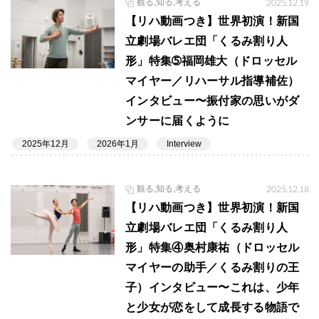
観る,知る,考える
2025.12.19
【リハ動画つき】世界初演！新国
立劇場バレエ団「くるみ割り人
形」特集➄福岡雄大（ドロッセル
マイヤー／リハーサル指導補佐）
インタビュー〜振付家の思いがダ
ンサーに届くように
2025年12月
2026年1月
Interview
観る,知る,考える
2025.12.18
【リハ動画つき】世界初演！新国
立劇場バレエ団「くるみ割り人
形」特集④奥村康祐（ドロッセル
マイヤーの助手／くるみ割りの王
子）インタビュー〜これは、少年
と少女が恋をして成長する物語で