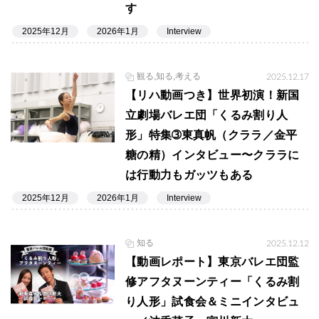
す
2025年12月
2026年1月
Interview
観る,知る,考える
2025.12.17
【リハ動画つき】世界初演！新国
立劇場バレエ団「くるみ割り人
形」特集➂東真帆（クララ／金平
糖の精）インタビュー〜クララに
は行動力もガッツもある
2025年12月
2026年1月
Interview
知る
2025.12.12
【動画レポート】東京バレエ団監
修アフタヌーンティー「くるみ割
り人形」試食会＆ミニインタビュ