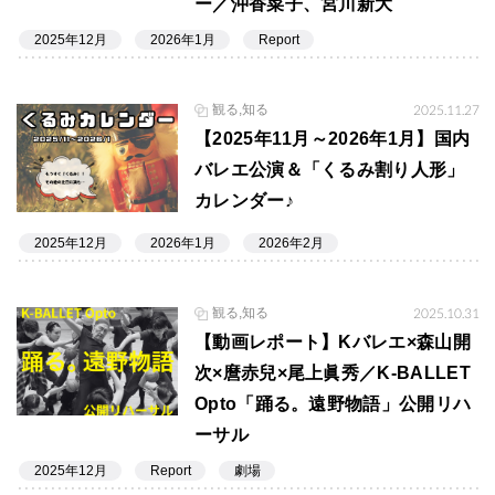
ー／沖香菜子、宮川新大
2025年12月
2026年1月
Report
観る,知る
2025.11.27
【2025年11月～2026年1月】国内
バレエ公演＆「くるみ割り人形」
カレンダー♪
2025年12月
2026年1月
2026年2月
観る,知る
2025.10.31
【動画レポート】Kバレエ×森山開
次×麿赤兒×尾上眞秀／K-BALLET
Opto「踊る。遠野物語」公開リハ
ーサル
2025年12月
Report
劇場