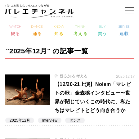
バレエを楽しむ バレエとつながる
WATCH
DANCE
KNOW
THINK
BUY
SERIES
観る
踊る
知る
考える
買う
連載
"2025年12月" の記事一覧
観る,知る,考える
2025.12.19
【12/20-21上演】Noism「マレビ
トの歌」金森穣インタビュー〜世
界が閉じていくこの時代に、私た
ちはマレビトとどう向き合うか
2025年12月
Interview
ダンス