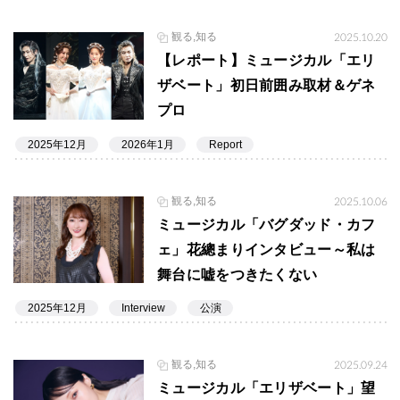
観る,知る
2025.10.20
【レポート】ミュージカル「エリ
ザベート」初日前囲み取材＆ゲネ
プロ
2025年12月
2026年1月
Report
観る,知る
2025.10.06
ミュージカル「バグダッド・カフ
ェ」花總まりインタビュー～私は
舞台に嘘をつきたくない
2025年12月
Interview
公演
観る,知る
2025.09.24
ミュージカル「エリザベート」望