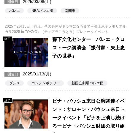
2025/03/08(土)
開催日
バレエ
NBAバレエ団
南関東
2025年2月15日「踊れ、その身体がドラマになるまで～矢上恵子メモリアル
ガラ2025 in TOKYO」（ティアラこうとう）プレトークイベント
森下文化センター バレエ・クロ
終了
ストーク講演会「振付家・矢上恵
子の世界」
2025/01/13(月)
開催日
ダンス
コンテンポラリー
新国立劇場バレエ団
ピナ・バウシュ来日公演関連イベ
終了
ント：サロモン・バウシュ来日ト
ークイベント「ピナを上演し続け
るーピナ・バウシュ財団の取り組