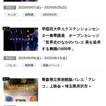
2025/03/07(金)～2025/05/25(日)
開催日
マンガ
南関東
2025年5月
早稲田大学エクステンションセン
終了
ター春季講座 オープンカレッジ
「世界史のなかのバレエ 美を追求
する舞踊の600年」
2025/05/09(金)～2025/06/13(金)
開催日
バレエ
南関東
講義イベント
青森県立美術館版バレエ「アレ
終了
コ」上映会＜埼玉県所沢市＞