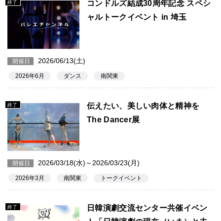
コンドルズ結成30周年記念 スペシ
終了
ャルトークイベント in 埼玉
2026/06/13(土)
開催日
2026年6月
ダンス
南関東
伝えたい、美しい肉体と精神を
終了
The Dancer展
2026/03/18(水)～2026/03/23(月)
開催日
2026年3月
南関東
トークイベント
日韓演劇交流センター共催イベン
終了