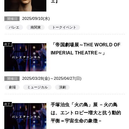
エ】
2025/09/10(水)
開催日
バレエ
南関東
トークイベント
「帝国劇場展～THE WORLD OF
終了
IMPERIAL THEATRE～」
2025/03/28(金)～2025/04/27(日)
開催日
劇場
ミュージカル
演劇
手塚治虫「火の鳥」展 －火の鳥
終了
は、エントロピー増大と抗う動的
平衡＝宇宙生命の象徴－