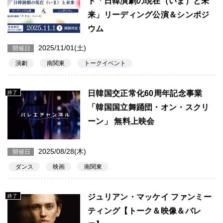
ト「日韓演劇の現在（いま）と未
来」リーディング公演＆シンポジ
ウム
2025/11/01(土)
開催日
演劇
南関東
トークイベント
日韓国交正常化60周年記念事業
終了
「韓国国立舞踊団・オン・スクリ
ーン」 無料上映会
2025/08/28(木)
開催日
ダンス
映画
南関東
ジュリアン・マッケイ ファンミー
終了
ティング【トーク＆映像＆バレ