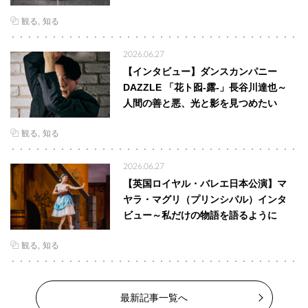
観る
知る
2026.06.27
【インタビュー】ダンスカンパニー
DAZZLE 「花ト囮-露-」長谷川達也～
人間の善と悪、光と影を見つめたい
観る
知る
2026.06.27
【英国ロイヤル・バレエ日本公演】マ
ヤラ・マグリ（プリンシパル）インタ
ビュー～私だけの物語を語るように
観る
知る
最新記事一覧へ