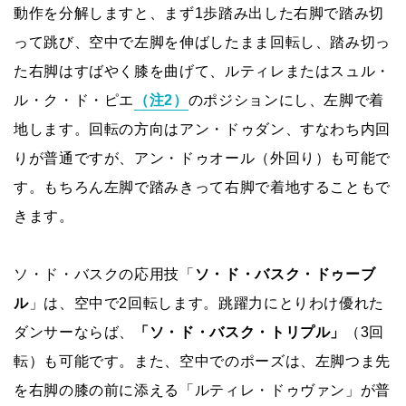
動作を分解しますと、まず1歩踏み出した右脚で踏み切
って跳び、空中で左脚を伸ばしたまま回転し、踏み切っ
た右脚はすばやく膝を曲げて、ルティレまたはスュル・
ル・ク・ド・ピエ
（注2）
のポジションにし、左脚で着
地します。回転の方向はアン・ドゥダン、すなわち内回
りが普通ですが、アン・ドゥオール（外回り）も可能で
す。もちろん左脚で踏みきって右脚で着地することもで
きます。
ソ・ド・バスクの応用技「
ソ・ド・バスク・ドゥーブ
ル
」は、空中で2回転します。跳躍力にとりわけ優れた
ダンサーならば、
「ソ・ド・バスク・トリプル」
（3回
転）も可能です。また、空中でのポーズは、左脚つま先
を右脚の膝の前に添える「ルティレ・ドゥヴァン」が普