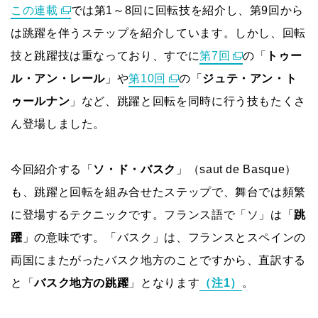
この連載
では第1～8回に回転技を紹介し、第9回から
は跳躍を伴うステップを紹介しています。しかし、回転
技と跳躍技は重なっており、すでに
第7回
の「
トゥー
ル・アン・レール
」や
第10回
の「
ジュテ・アン・ト
ゥールナン
」など、跳躍と回転を同時に行う技もたくさ
ん登場しました。
今回紹介する「
ソ・ド・バスク
」（saut de Basque）
も、跳躍と回転を組み合せたステップで、舞台では頻繁
に登場するテクニックです。フランス語で「ソ」は「
跳
躍
」の意味です。「バスク」は、フランスとスペインの
両国にまたがったバスク地方のことですから、直訳する
と「
バスク地方の跳躍
」となります
（注1）
。