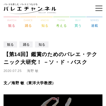
バレエを楽しむ バレエとつながる
WATCH
DANCE
KNOW
THINK
BUY
SERIES
観る
踊る
知る
考える
買う
連載
観る
踊る
知る
【第14回】鑑賞のためのバレエ・テク
ニック大研究！ －ソ・ド・バスク
2020.07.25
海野 敏
文／海野 敏（東洋大学教授）