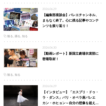
2026.06.29
【編集部座談会】バレエチャンネル、
まもなく終了。心に残る記事やコンテ
ンツを振り返り！
観る
踊る
知る
2026.06.30
【動画レポート】新国立劇場衣裳部に
密着取材！
観る
知る
2026.06.29
【インタビュー】「エスプリ・ドゥ・
ラ・ダンス」パリ・オペラ座バレエ
カン・ホヒョン～自分の想像を超え…