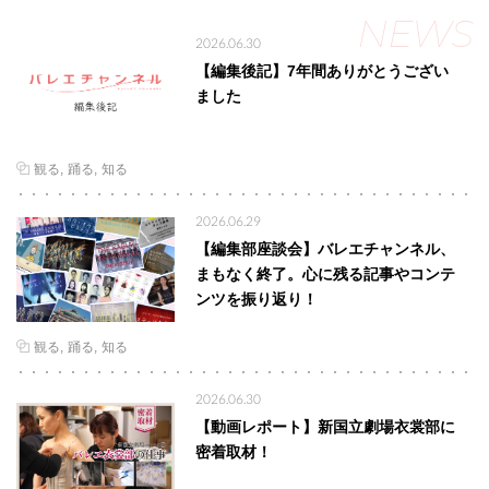
NEWS
2026.06.30
【編集後記】7年間ありがとうござい
ました
観る
踊る
知る
2026.06.29
【編集部座談会】バレエチャンネル、
まもなく終了。心に残る記事やコンテ
ンツを振り返り！
観る
踊る
知る
2026.06.30
【動画レポート】新国立劇場衣裳部に
密着取材！