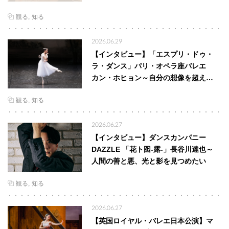
観る
知る
2026.06.29
【インタビュー】「エスプリ・ドゥ・
ラ・ダンス」パリ・オペラ座バレエ
カン・ホヒョン～自分の想像を超え…
観る
知る
2026.06.27
【インタビュー】ダンスカンパニー
DAZZLE 「花ト囮-露-」長谷川達也～
人間の善と悪、光と影を見つめたい
観る
知る
2026.06.27
【英国ロイヤル・バレエ日本公演】マ