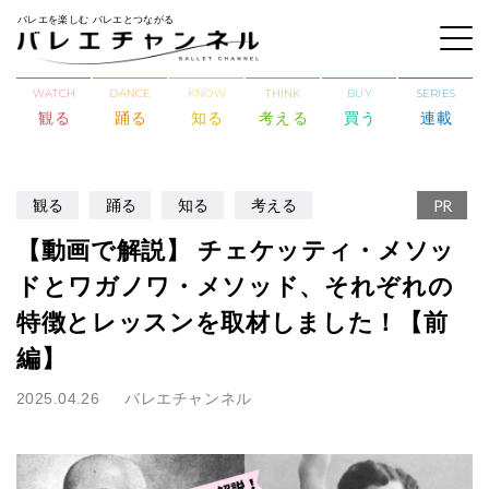
バレエを楽しむ バレエとつながる
WATCH
DANCE
KNOW
THINK
BUY
SERIES
観る
踊る
知る
考える
買う
連載
観る
踊る
知る
考える
PR
【動画で解説】 チェケッティ・メソッ
ドとワガノワ・メソッド、それぞれの
特徴とレッスンを取材しました！【前
編】
2025.04.26
バレエチャンネル