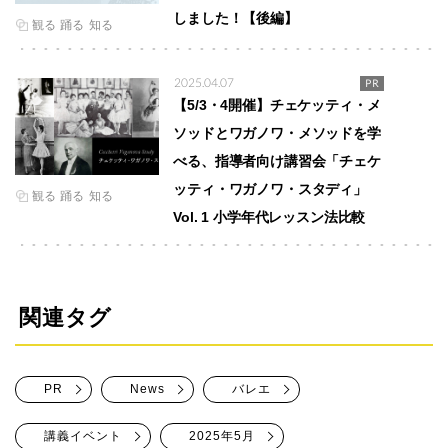
しました！【後編】
観る
踊る
知る
2025.04.07
PR
【5/3・4開催】チェケッティ・メ
ソッドとワガノワ・メソッドを学
べる、指導者向け講習会「チェケ
ッティ・ワガノワ・スタディ」
観る
踊る
知る
Vol. 1 小学年代レッスン法比較
関連タグ
PR
News
バレエ
講義イベント
2025年5月