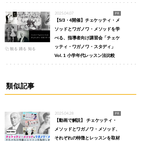
2025.04.07
PR
【5/3・4開催】チェケッティ・メ
ソッドとワガノワ・メソッドを学
べる、指導者向け講習会「チェケ
ッティ・ワガノワ・スタディ」
観る
踊る
知る
Vol. 1 小学年代レッスン法比較
類似記事
2025.04.28
PR
【動画で解説】 チェケッティ・
メソッドとワガノワ・メソッド、
それぞれの特徴とレッスンを取材