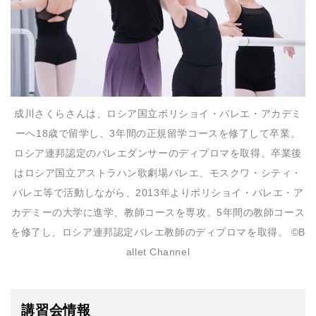
成川さくらさんは、ロシア国立ボリショイ・バレエ・アカデミ
ーへ18歳で留学し、3年間の正規留学コースを修了して卒業。
ロシア連邦認定のバレエダンサーのディプロマを取得。卒業後
はロシア国立アストラハン歌劇場バレエ、モスクワ・シティ・
バレエ等で活動しながら、2013年よりボリショイ・バレエ・ア
カデミーの大学に進学、教師コースを専攻。5年間の教師コース
を修了し、ロシア連邦認定バレエ教師のディプロマを取得。 ©B
allet Channel
講習会情報