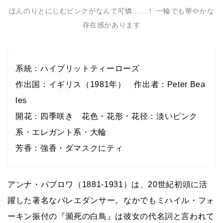
ほんのりとにじむピンクがなんて可憐……！ 一輪でも華やかな
存在感があります
系統：ハイブリットティーローズ
作出国：イギリス（1981年） 作出者：Peter Bea
les
開花：四季咲き 花色・花形・花径：淡いピンク
系・エレガント系・大輪
芳香：強香・ダマスクにティ
アンナ・パブロワ（1881-1931）は、20世紀初頭に活
躍した著名なバレエダンサー。なかでもミハイル・フォ
ーキン振付の『瀕死の白鳥』は彼女の代名詞と言われて