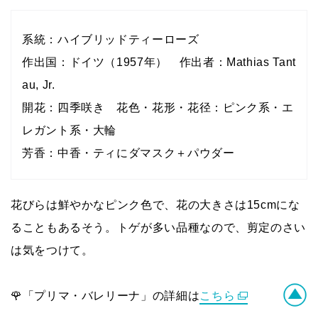
系統：ハイブリッドティーローズ
作出国：ドイツ（1957年） 作出者：Mathias Tant
au, Jr.
開花：四季咲き 花色・花形・花径：ピンク系・エ
レガント系・大輪
芳香：中香・ティにダマスク＋パウダー
花びらは鮮やかなピンク色で、花の大きさは15cmにな
ることもあるそう。トゲが多い品種なので、剪定のさい
は気をつけて。
🌹「プリマ・バレリーナ」の詳細は
こちら