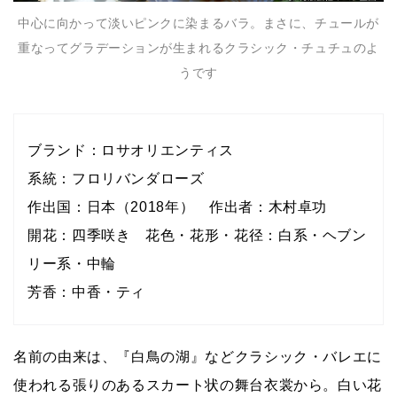
中心に向かって淡いピンクに染まるバラ。まさに、チュールが
重なってグラデーションが生まれるクラシック・チュチュのよ
うです
ブランド：ロサオリエンティス
系統：フロリバンダローズ
作出国：日本（2018年） 作出者：木村卓功
開花：四季咲き 花色・花形・花径：白系・ヘブン
リー系・中輪
芳香：中香・ティ
名前の由来は、『白鳥の湖』などクラシック・バレエに
使われる張りのあるスカート状の舞台衣裳から。白い花