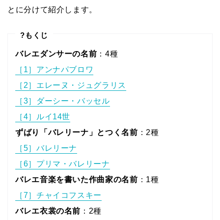
とに分けて紹介します。
?もくじ
バレエダンサーの名前
：4種
［1］アンナパブロワ
［2］エレーヌ・ジュグラリス
［3］ダーシー・バッセル
［4］ルイ14世
ずばり「バレリーナ」とつく名前
：2種
［5］バレリーナ
［6］プリマ・バレリーナ
バレエ音楽を書いた作曲家の名前
：1種
［7］チャイコフスキー
バレエ衣裳の名前
：2種