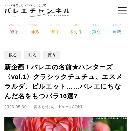
バレエを楽しむ バレエとつながる
WATCH
DANCE
KNOW
THINK
BUY
SERIES
観る
踊る
知る
考える
買う
連載
観る
知る
買う
新企画！バレエの名前★ハンターズ
〈vol.1〉クラシックチュチュ、エスメ
ラルダ、ピルエット……バレエにちな
んだ名をもつバラ16選?
2023.05.30
青木かれん Karen AOKI