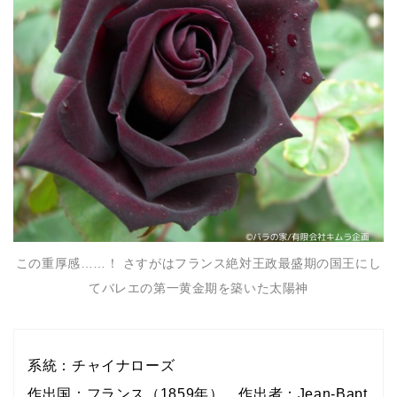
この重厚感……！ さすがはフランス絶対王政最盛期の国王にし
てバレエの第一黄金期を築いた太陽神
系統：チャイナローズ
作出国：フランス（1859年） 作出者：Jean-Bapt