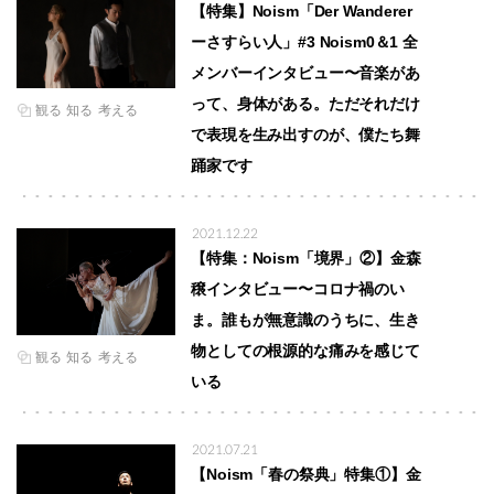
【特集】Noism「Der Wanderer
ーさすらい人」#3 Noism0＆1 全
メンバーインタビュー〜音楽があ
って、身体がある。ただそれだけ
観る
知る
考える
で表現を生み出すのが、僕たち舞
踊家です
2021.12.22
【特集：Noism「境界」②】金森
穣インタビュー〜コロナ禍のい
ま。誰もが無意識のうちに、生き
物としての根源的な痛みを感じて
観る
知る
考える
いる
2021.07.21
【Noism「春の祭典」特集①】金