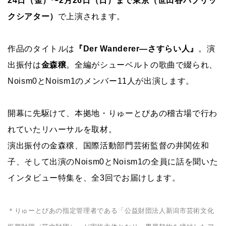
24日（金）〜2月26日（日）まで東京（世田谷パブリッ
クシアター）
で上演されます。
作品のタイトルは
『Der Wanderer―さすらい人』
。演
出振付は
金森穣
。全編がシューベルトの歌曲で綴られ、
Noism0とNoism1のメンバー11人が出演します。
開幕に先駆けて、本拠地・りゅーとぴあの稽古場で行わ
れていたリハーサルを取材。
演出振付の金森穣、国際活動部門芸術監督の井関佐和
子、そして出演のNoism0とNoism1の全員に話を聞いた
インタビュー特集を、全3回でお届けします。
＊りゅーとぴあの指定管理者である「公益財団法人新潟市芸術文化