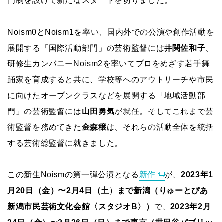
門制を設けて新たなスタートを切りました。
Noism0とNoism1を率い、国内外での公演や創作活動を
展開する「国際活動部門」の芸術監督には
井関佐和子
、
研修生カンパニーNoism2を率いてプロをめざす若手舞
踊家を育成すると共に、学校等へのアウトリーチや市民
に向けたオープンクラスなどを展開する「地域活動部
門」の芸術監督には
山田勇気
が就任。そしてこれまで芸
術監督を務めてきた
金森穣
は、それらの活動全体を統括
する芸術総監督に就きました。
この新生Noismの第一弾公演となる
新作
が、
2023年1
月20日（金）〜2月4日（土）まで新潟（りゅーとぴあ
新潟市民芸術文化会館〈スタジオB〉）
で、
2023年2月