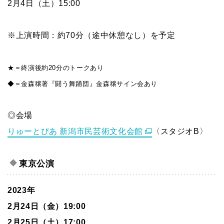
2月4日（土）15:00
※上演時間：約70分（途中休憩なし）を予定
★＝終演後約20分のトークあり
◆＝金森穣著『闘う舞踊団』金森穣サイン会あり
◎会場
りゅーとぴあ 新潟市民芸術文化会館
〈スタジオB〉
東京公演
2023年
2月24日（金）19:00
2月25日（土）17:00