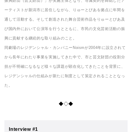
振興財団（芸文財団）」が実施主体となり、専属契約を締結したア
ーティストが新潟市に居住しながら、りゅーとぴあを拠点に年間を
通して活動する。そして創造された舞台芸術作品をりゅーとぴあ及
び国内外において公演等を行うとともに、市民の文化芸術活動の振
興に貢献する継続的な取り組みのこと。
同劇場のレジデンシャル・カンパニーNoismが2004年に設立されて
から長年にわたり事業を実施してきた中で、市と芸文財団の役割分
担が不明確になるなど様々な課題が顕在化してきたことを背景に、
レジデンシャルの仕組みが新たに制度として策定されることとなっ
た。
◆◇◆
Interview #1