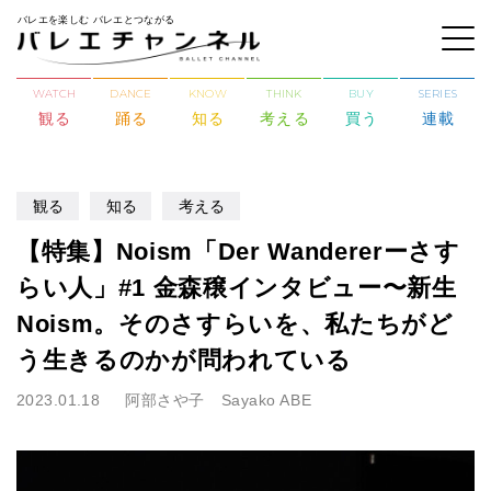
バレエを楽しむ バレエとつながる
WATCH
DANCE
KNOW
THINK
BUY
SERIES
観る
踊る
知る
考える
買う
連載
観る
知る
考える
【特集】Noism「Der Wandererーさす
らい人」#1 金森穣インタビュー〜新生
Noism。そのさすらいを、私たちがど
う生きるのかが問われている
2023.01.18
阿部さや子 Sayako ABE