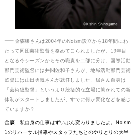
金森穣さんは2004年のNoism設立から18年間にわ
たって同団芸術監督を務めてこられましたが、19年目
となる今シーズンからその職責を二部に分け、国際活動
部門芸術監督には井関佐和子さんが、地域活動部門芸術
監督には山田勇気さんが就任しました。穣さん自身は
「芸術総監督」というより統括的な立場に就かれての新
体制がスタートしましたが、すでに何か変化などを感じ
ていますか？
金森
私自身の仕事はずいぶん変わりましたよ。Noism
1のリハーサル指導やスタッフたちとのやりとりの大半