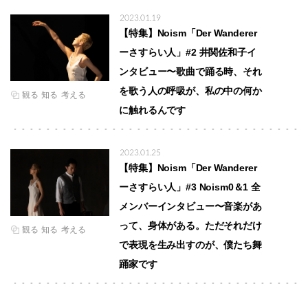
2023.01.19
【特集】Noism「Der Wanderer
ーさすらい人」#2 井関佐和子イ
ンタビュー〜歌曲で踊る時、それ
を歌う人の呼吸が、私の中の何か
観る
知る
考える
に触れるんです
2023.01.25
【特集】Noism「Der Wanderer
ーさすらい人」#3 Noism0＆1 全
メンバーインタビュー〜音楽があ
って、身体がある。ただそれだけ
観る
知る
考える
で表現を生み出すのが、僕たち舞
踊家です