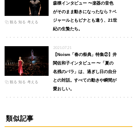
森穣インタビュー 〜楽器の音色
がそのまま動きになったなら？ベ
ジャールともピナとも違う、21世
観る
知る
考える
紀の生贄たち。
2021.07.21
【Noism「春の祭典」特集②】井
関佐和子インタビュー 〜「夏の
名残のバラ」は、過ぎし日の自分
との対話。すべての動きや瞬間が
観る
知る
考える
愛おしい。
類似記事