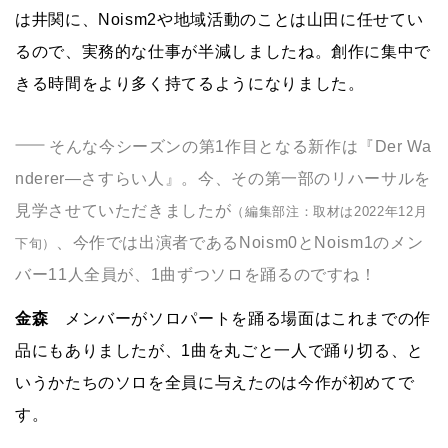
は井関に、Noism2や地域活動のことは山田に任せてい
るので、実務的な仕事が半減しましたね。創作に集中で
きる時間をより多く持てるようになりました。
そんな今シーズンの第1作目となる新作は『Der Wa
nderer―さすらい人』。今、その第一部のリハーサルを
見学させていただきましたが
（編集部注：取材は2022年12月
、今作では出演者であるNoism0とNoism1のメン
下旬）
バー11人全員が、1曲ずつソロを踊るのですね！
金森
メンバーがソロパートを踊る場面はこれまでの作
品にもありましたが、1曲を丸ごと一人で踊り切る、と
いうかたちのソロを全員に与えたのは今作が初めてで
す。