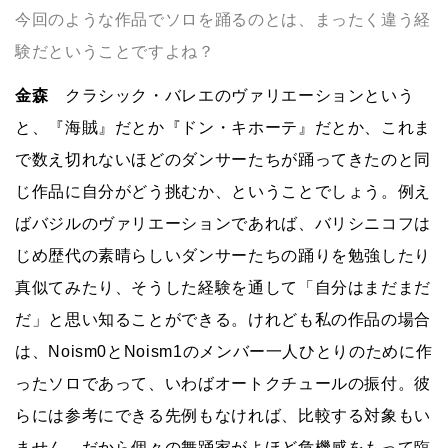
今回のような作品でソロを踊るのとは、まったく違う経
験だということですよね？
金森
クラシック・バレエのヴァリエーションという
と、『海賊』だとか『ドン・キホーテ』だとか、これま
で数え切れないほどのダンサーたちが踊ってきたのと同
じ作品に自分がどう挑むか、ということでしょう。例え
ばバジルのヴァリエーションであれば、バリシニコフは
じめ歴代の素晴らしいダンサーたちの踊りを勉強したり
真似てみたり、そうした経験を通して「自分はまだまだ
だ」と思い知ることができる。けれども私の作品の場合
は、Noism0とNoism1のメンバー一人ひとりのために作
ったソロであって、いわばオートクチュールの振付。彼
らには参考にできる先例もなければ、比較する対象もい
ません。だから個々の舞踊家がよほど危機感をもって臨