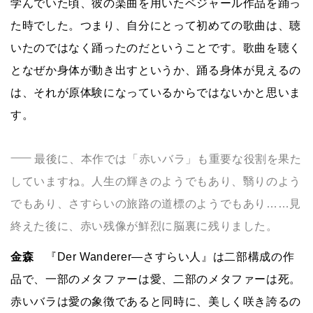
学んでいた頃、彼の楽曲を用いたベジャール作品を踊っ
た時でした。つまり、自分にとって初めての歌曲は、聴
いたのではなく踊ったのだということです。歌曲を聴く
となぜか身体が動き出すというか、踊る身体が見えるの
は、それが原体験になっているからではないかと思いま
す。
最後に、本作では「赤いバラ」も重要な役割を果た
していますね。人生の輝きのようでもあり、翳りのよう
でもあり、さすらいの旅路の道標のようでもあり……見
終えた後に、赤い残像が鮮烈に脳裏に残りました。
金森
『Der Wanderer―さすらい人』は二部構成の作
品で、一部のメタファーは愛、二部のメタファーは死。
赤いバラは愛の象徴であると同時に、美しく咲き誇るの