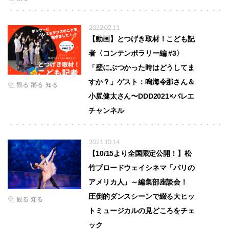
2022.02.11
【動画】とつげき取材！こども記
者〈コンテンポラリー編 #3〉
「壁にぶつかった時はどうしてま
すか？」ゲスト：鳴海令那さん＆
観る
踊る
知る
小㞍健太さん〜DDD2021×バレエ
チャンネル
2021.10.14
【10/15より全国限定公開！】松
竹ブロードウェイシネマ「パリの
アメリカ人」～編集部座談会！
圧倒的ダンスシーンで綴る大ヒッ
観る
知る
トミュージカルの見どころをチェ
ック