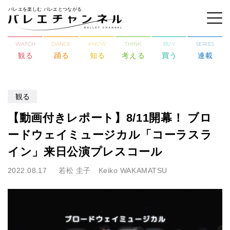
バレエを楽しむ バレエとつながる
WATCH
DANCE
KNOW
THINK
BUY
SERIES
観る
踊る
知る
考える
買う
連載
観る
【動画付きレポート】8/11開幕！ ブロ
ードウェイミュージカル「コーラスラ
イン」来日公演プレスコール
2022.08.17
若松 圭子 Keiko WAKAMATSU