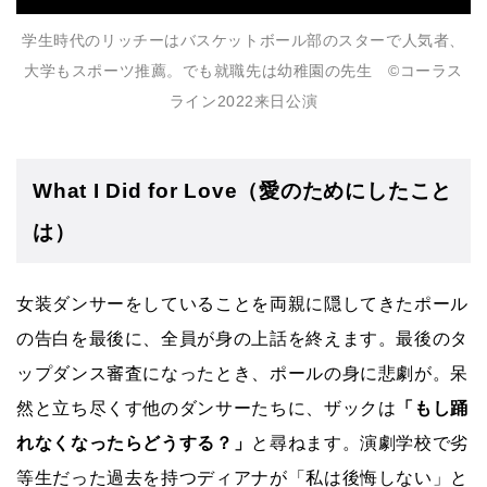
学生時代のリッチーはバスケットボール部のスターで人気者、
大学もスポーツ推薦。でも就職先は幼稚園の先生 ©コーラス
ライン2022来⽇公演
What I Did for Love（愛のためにしたこと
は）
女装ダンサーをしていることを両親に隠してきたポール
の告白を最後に、全員が身の上話を終えます。最後のタ
ップダンス審査になったとき、ポールの身に悲劇が。呆
然と立ち尽くす他のダンサーたちに、ザックは
「もし踊
れなくなったらどうする？」
と尋ねます。演劇学校で劣
等生だった過去を持つディアナが「私は後悔しない」と