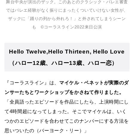
舞台中央が演出のザック。このあとのクラシック・バレエ審査
ではバレエ経験がなく振りにまったくついていけない女性が、
ザックに「踊りの列から外れろ！」と外されてしまうシーン
も ©コーラスライン2022来⽇公演
Hello Twelve,Hello Thirteen, Hello Love
（ハロー12歳、ハロー13歳、ハロー恋）
『コーラスライン』は、
マイケル・ベネットが実際のダ
ンサーたちとワークショップをかさねて作りました。
「全員語ったエピソードを作品にしたら、上演時間にし
て4時間超になってしまった。そこでマイケルは、いく
つかのエピソードを合わせてこのナンバーにする方法を
思いついたの（バーヨーク・リー）」