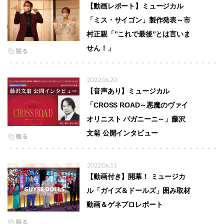
【動画レポート】ミュージカル
「ミス・サイゴン」製作発表～市
村正親「”これで最後”とは言いま
せん！」
観る
2022.06.20
【音声あり】ミュージカル
「CROSS ROAD～悪魔のヴァイ
オリニスト パガニーニ～」藤沢
文翁 公開インタビュー
観る
2022.06.11
【動画付き】開幕！ ミュージカ
ル「ガイズ＆ドールズ」囲み取材
動画＆ゲネプロレポート
観る