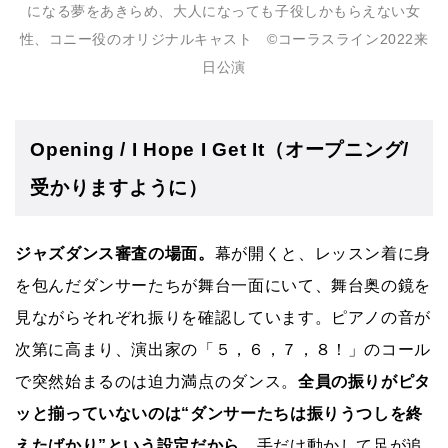
になる夢をあきらめ、大人になっても子役しかもらえない女
性、コニー役のオリジナルキャスト ©コーラスライン2022来
⽇公演
Opening / I Hope I Get It（オープニング/
受かりますように）
ジャズダンス審査の場面。
幕が開くと、レッスン着に身
を包んだダンサーたちが舞台一面にいて、舞台奥の鏡を
見ながらそれぞれ振りを確認しています。ピアノの音が
次第に高まり、演出家の「５，６，７，８！」のコール
で突然始まるのは迫力満点のダンス。
全員の振りがピタ
ッと揃っていないのは“ダンサーたちは振りうつしを終
えたばかり”という設定だから。
手だけ動かして足が追