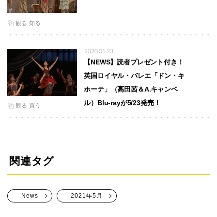
観る
知る
2020.05.23
【NEWS】読者プレゼント付き！
英国ロイヤル・バレエ「ドン・キ
ホーテ」（高田茜＆A.キャンベ
ル）Blu-rayが5/23発売！
観る
買う
関連タグ
News
2021年5月