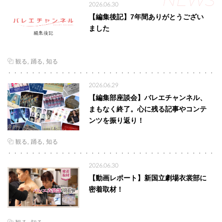
2026.06.30
【編集後記】7年間ありがとうござい
ました
観る
踊る
知る
2026.06.29
【編集部座談会】バレエチャンネル、
まもなく終了。心に残る記事やコンテ
ンツを振り返り！
観る
踊る
知る
2026.06.30
【動画レポート】新国立劇場衣裳部に
密着取材！