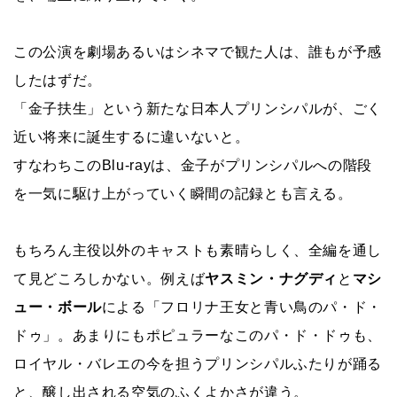
この公演を劇場あるいはシネマで観た人は、誰もが予感
したはずだ。
「金子扶生」という新たな日本人プリンシパルが、ごく
近い将来に誕生するに違いないと。
すなわちこのBlu-rayは、金子がプリンシパルへの階段
を一気に駆け上がっていく瞬間の記録とも言える。
もちろん主役以外のキャストも素晴らしく、全編を通し
て見どころしかない。例えば
ヤスミン・ナグディ
と
マシ
ュー・ボール
による「フロリナ王女と青い鳥のパ・ド・
ドゥ」。あまりにもポピュラーなこのパ・ド・ドゥも、
ロイヤル・バレエの今を担うプリンシパルふたりが踊る
と、醸し出される空気のふくよかさが違う。