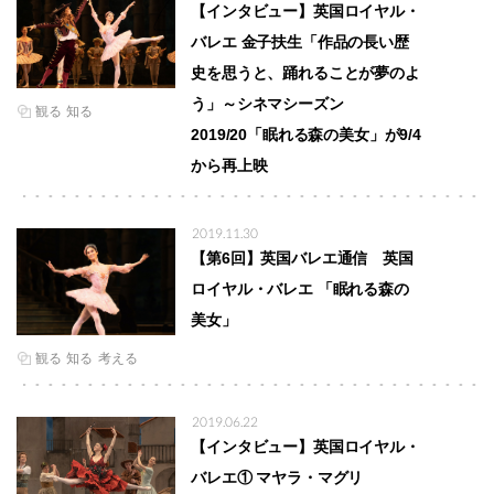
【インタビュー】英国ロイヤル・
バレエ 金子扶生「作品の長い歴
史を思うと、踊れることが夢のよ
う」～シネマシーズン
観る
知る
2019/20「眠れる森の美女」が9/4
から再上映
2019.11.30
【第6回】英国バレエ通信 英国
ロイヤル・バレエ 「眠れる森の
美女」
観る
知る
考える
2019.06.22
【インタビュー】英国ロイヤル・
バレエ① マヤラ・マグリ