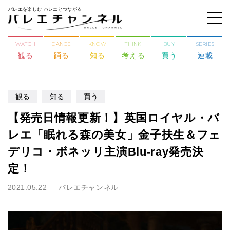
バレエを楽しむ バレエとつながる
WATCH
DANCE
KNOW
THINK
BUY
SERIES
観る
踊る
知る
考える
買う
連載
観る
知る
買う
【発売日情報更新！】英国ロイヤル・バ
レエ「眠れる森の美女」金子扶生＆フェ
デリコ・ボネッリ主演Blu-ray発売決
定！
2021.05.22
バレエチャンネル