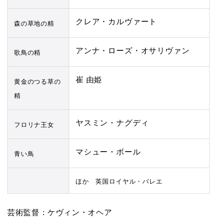
クレア・カルヴァート
森の草地の精
アンナ・ローズ・オサリヴァン
歌鳥の精
崔 由姫
黄金のつる草の
精
ヤスミン・ナグディ
フロリナ王女
マシュー・ボール
青い鳥
ほか 英国ロイヤル・バレエ
芸術監督：ケヴィン・オヘア