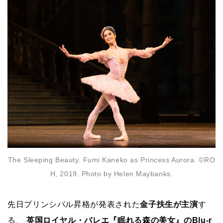
The Sleeping Beauty. Fumi Kaneko as Princess Aurora. ©RO
H, 2019. Photo by Helen Maybanks.
先日プリンシパル昇格が発表された
金子扶生が主演
す
る、
英国ロイヤル・バレエ『眠れる森の美女』のBlu-r