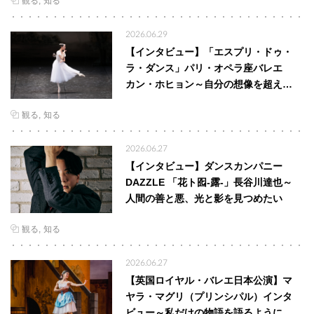
観る
知る
2026.06.29
【インタビュー】「エスプリ・ドゥ・
ラ・ダンス」パリ・オペラ座バレエ
カン・ホヒョン～自分の想像を超え…
観る
知る
2026.06.27
【インタビュー】ダンスカンパニー
DAZZLE 「花ト囮-露-」長谷川達也～
人間の善と悪、光と影を見つめたい
観る
知る
2026.06.27
【英国ロイヤル・バレエ日本公演】マ
ヤラ・マグリ（プリンシパル）インタ
ビュー～私だけの物語を語るように