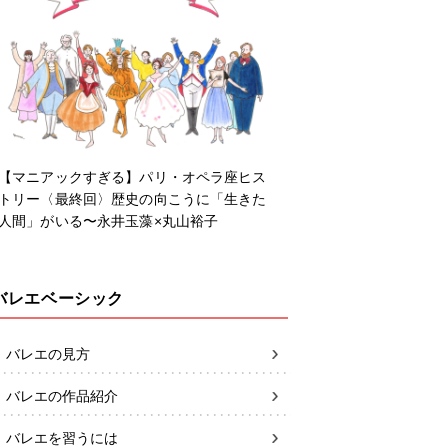
【マニアックすぎる】パリ・オペラ座ヒス
トリー〈最終回〉歴史の向こうに「生きた
人間」がいる〜永井玉藻×丸山裕子
バレエベーシック
バレエの見方
バレエの作品紹介
バレエを習うには