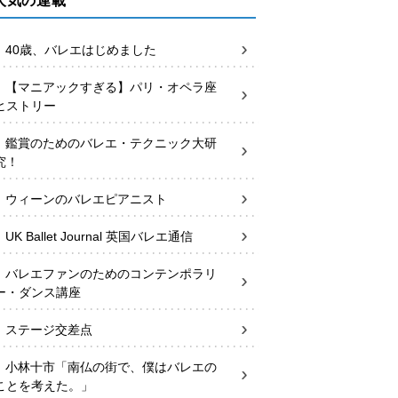
人気の連載
40歳、バレエはじめました
【マニアックすぎる】パリ・オペラ座
ヒストリー
鑑賞のためのバレエ・テクニック大研
究！
ウィーンのバレエピアニスト
UK Ballet Journal 英国バレエ通信
バレエファンのためのコンテンポラリ
ー・ダンス講座
ステージ交差点
小林十市「南仏の街で、僕はバレエの
ことを考えた。」