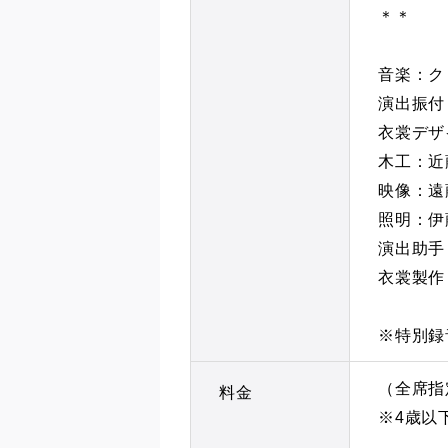
＊＊
音楽：ク
演出振付
衣裳デザイ
木工：近
映像：遠
照明：伊
演出助手
衣裳製作：
※特別録
（全席指
料金
※4歳以