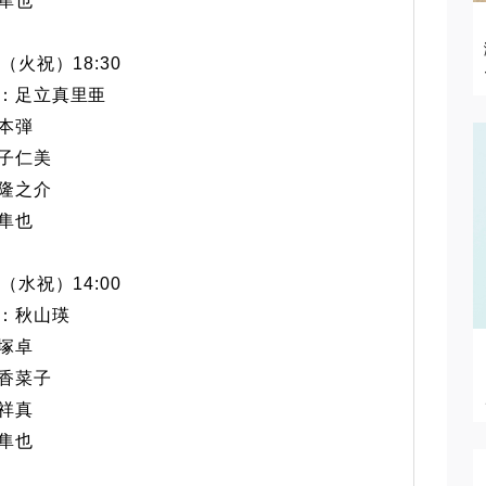
隼也
（火祝）18:30
：足立真里亜
本弾
子仁美
隆之介
隼也
（水祝）14:00
：秋山瑛
塚卓
香菜子
祥真
隼也