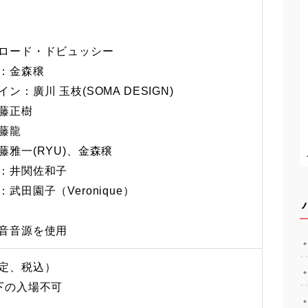
ロード・ドビュッシー
：金森穣
ン：廣川 玉枝(SOMA DESIGN)
藤正樹
藤龍
藤雅一(RYU)、金森穣
：井関佐和子
武田園子（Veronique）
音音源を使用
定、税込）
下の入場不可