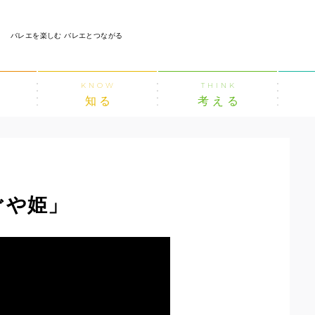
バレエを楽しむ バレエとつながる
KNOW
THINK
知る
考える
ぐや姫」