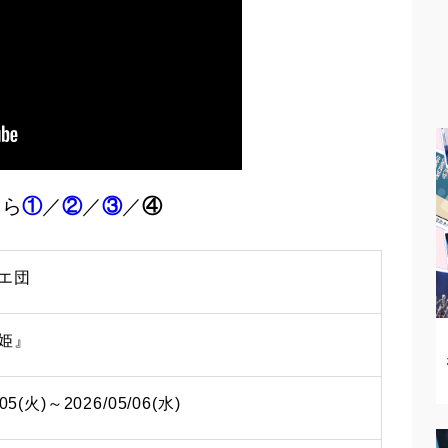
ちら
①
／
②
／
③
／
④
エ団
姫』
/05(火)～2026/05/06(水)