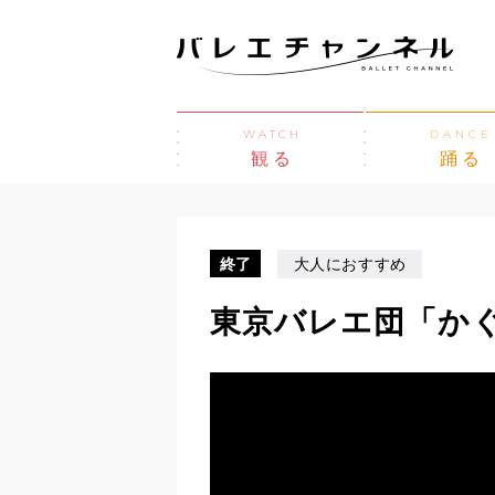
WATCH
DANCE
観る
踊る
終了
大人におすすめ
東京バレエ団「か