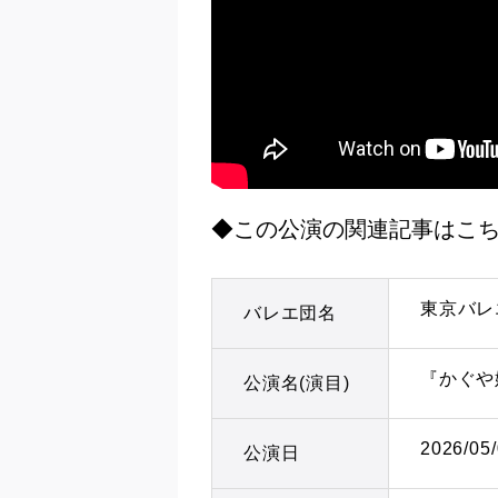
◆この公演の関連記事はこ
東京バレ
バレエ団名
『かぐや
公演名(演目)
2026/05
公演日