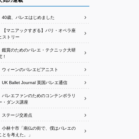
人気の連載
40歳、バレエはじめました
【マニアックすぎる】パリ・オペラ座
ヒストリー
鑑賞のためのバレエ・テクニック大研
究！
ウィーンのバレエピアニスト
UK Ballet Journal 英国バレエ通信
バレエファンのためのコンテンポラリ
ー・ダンス講座
ステージ交差点
小林十市「南仏の街で、僕はバレエの
ことを考えた。」