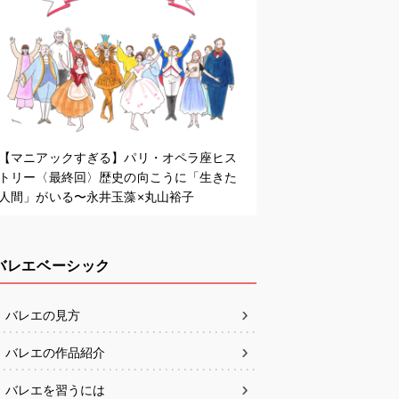
【マニアックすぎる】パリ・オペラ座ヒス
トリー〈最終回〉歴史の向こうに「生きた
人間」がいる〜永井玉藻×丸山裕子
バレエベーシック
バレエの見方
バレエの作品紹介
バレエを習うには