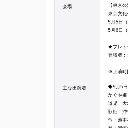
【東京公
会場
東京文化
5月5日（
5月6日（
★プレト
登壇者：
※上演時
◆5月5日
主な出演者
かぐや姫
道児：大
影姫：沖
帝：池本