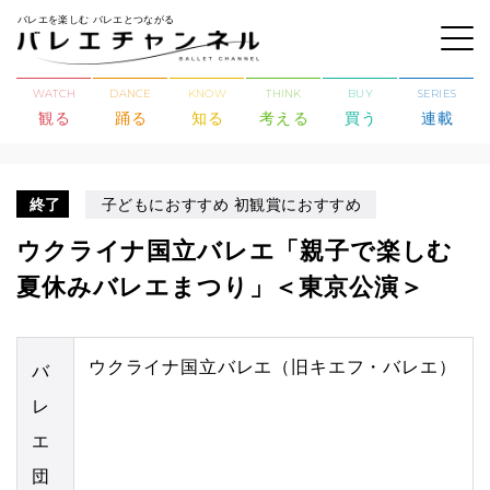
バレエを楽しむ バレエとつながる
WATCH
DANCE
KNOW
THINK
BUY
SERIES
観る
踊る
知る
考える
買う
連載
終了
子どもにおすすめ 初観賞におすすめ
ウクライナ国立バレエ「親子で楽しむ
夏休みバレエまつり」＜東京公演＞
ウクライナ国立バレエ（旧キエフ・バレエ）
バ
レ
エ
団