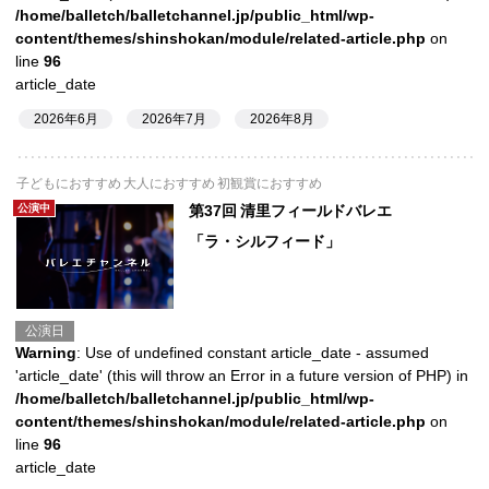
/home/balletch/balletchannel.jp/public_html/wp-
content/themes/shinshokan/module/related-article.php
on
line
96
article_date
2026年6月
2026年7月
2026年8月
子どもにおすすめ 大人におすすめ 初観賞におすすめ
公演中
第37回 清里フィールドバレエ
「ラ・シルフィード」
公演日
Warning
: Use of undefined constant article_date - assumed
'article_date' (this will throw an Error in a future version of PHP) in
/home/balletch/balletchannel.jp/public_html/wp-
content/themes/shinshokan/module/related-article.php
on
line
96
article_date