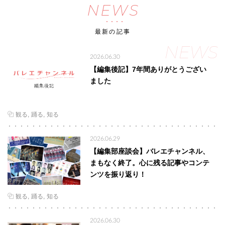
NEWS
最新の記事
NEWS
2026.06.30
【編集後記】7年間ありがとうござい
ました
観る
踊る
知る
2026.06.29
【編集部座談会】バレエチャンネル、
まもなく終了。心に残る記事やコンテ
ンツを振り返り！
観る
踊る
知る
2026.06.30