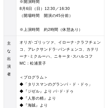
※開演時間
8月6日（日）12:30／16:30
（開場時間 開演の45分前）
※上演時間 約2時間（休憩あり）
オリガ･ゴリッツァ、イローナ･クラフチェン
主
コ、アレクサンドラ･パンチェンコ、カテリ
な
ーナ･ミクルーハ、ニキータ･スハルコフ
出
MC：松浦景子
演
者
＜プログラム＞
◆「タリスマンのグランパ・ド・ドゥ」
◆『ジゼル』より パ･ド･ドゥ
◆『人形の精』より
◆『海賊』より