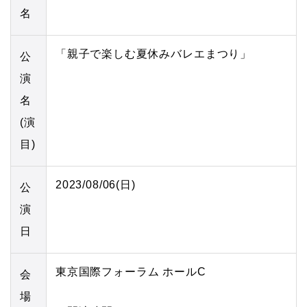
名
「親子で楽しむ夏休みバレエまつり」
公
演
名
(演
目)
2023/08/06(日)
公
演
日
東京国際フォーラム ホールC
会
場