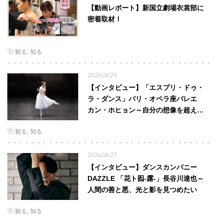
【動画レポート】新国立劇場衣裳部に
密着取材！
観る
知る
2026.06.29
【インタビュー】「エスプリ・ドゥ・
ラ・ダンス」パリ・オペラ座バレエ
カン・ホヒョン～自分の想像を超え…
観る
知る
2026.06.27
【インタビュー】ダンスカンパニー
DAZZLE 「花ト囮-露-」長谷川達也～
人間の善と悪、光と影を見つめたい
観る
知る