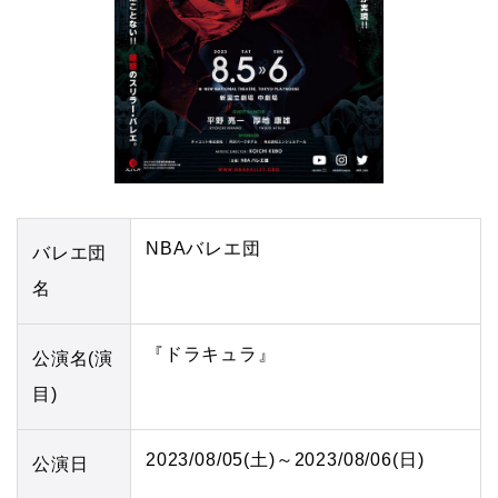
NBAバレエ団
バレエ団
名
『ドラキュラ』
公演名(演
目)
2023/08/05(土)～2023/08/06(日)
公演日