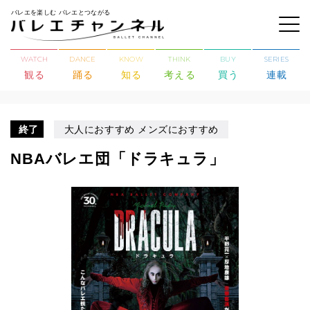
バレエを楽しむ バレエとつながる
WATCH
DANCE
KNOW
THINK
BUY
SERIES
観る
踊る
知る
考える
買う
連載
終了
大人におすすめ メンズにおすすめ
NBAバレエ団「ドラキュラ」