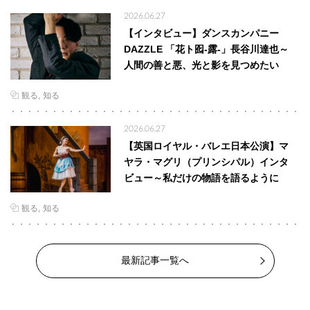
2026.06.27
【インタビュー】ダンスカンパニー
DAZZLE 「花ト囮-露-」長谷川達也～
人間の善と悪、光と影を見つめたい
観る
知る
2026.06.27
【英国ロイヤル・バレエ日本公演】マ
ヤラ・マグリ（プリンシパル）インタ
ビュー～私だけの物語を語るように
観る
知る
最新記事一覧へ