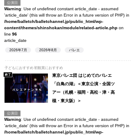
公演日
Warning
: Use of undefined constant article_date - assumed
'article_date' (this will throw an Error in a future version of PHP) in
/home/balletch/balletchannel.jp/public_html/wp-
content/themes/shinshokan/module/related-article.php
on
line
96
article_date
2026年7月
2026年8月
バレエ
子どもにおすすめ 初観賞におすすめ
終了
東京バレエ団 はじめてのバレエ
「白鳥の湖」＜東京公演・全国ツ
アー（札幌・福岡・高松・津・高
槻・東大阪）＞
公演日
Warning
: Use of undefined constant article_date - assumed
'article_date' (this will throw an Error in a future version of PHP) in
/home/balletch/balletchannel.jp/public_html/wp-