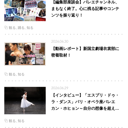
【編集部座談会】バレエチャンネル、
まもなく終了。心に残る記事やコンテ
ンツを振り返り！
観る
踊る
知る
2026.06.30
【動画レポート】新国立劇場衣裳部に
密着取材！
観る
知る
2026.06.29
【インタビュー】「エスプリ・ドゥ・
ラ・ダンス」パリ・オペラ座バレエ
カン・ホヒョン～自分の想像を超え…
観る
知る