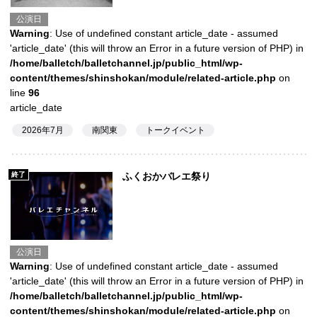
公演日
Warning
: Use of undefined constant article_date - assumed
'article_date' (this will throw an Error in a future version of PHP) in
/home/balletch/balletchannel.jp/public_html/wp-
content/themes/shinshokan/module/related-article.php
on
line
96
article_date
2026年7月
南関東
トークイベント
終了
ふくおかバレエ祭り
公演日
Warning
: Use of undefined constant article_date - assumed
'article_date' (this will throw an Error in a future version of PHP) in
/home/balletch/balletchannel.jp/public_html/wp-
content/themes/shinshokan/module/related-article.php
on