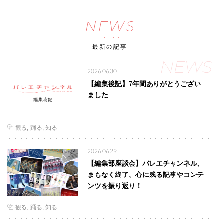
NEWS
最新の記事
NEWS
2026.06.30
【編集後記】7年間ありがとうござい
ました
観る
踊る
知る
2026.06.29
【編集部座談会】バレエチャンネル、
まもなく終了。心に残る記事やコンテ
ンツを振り返り！
観る
踊る
知る