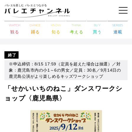
バレエを楽しむ バレエとつながる
WATCH
DANCE
KNOW
THINK
BUY
SERIES
観る
踊る
知る
考える
買う
連載
終了
※申込締切：8/15 17:59（定員を超えた場合は抽選）／対
象：鹿児島市内の小1～6の男女／定員：30名／9月14日の
鹿児島公演がより楽しめるキッズワークショップ
「せかいいちのねこ」ダンスワークシ
ョップ〈鹿児島県〉