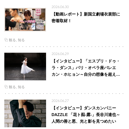
2026.06.30
【動画レポート】新国立劇場衣裳部に
密着取材！
観る
知る
2026.06.29
【インタビュー】「エスプリ・ドゥ・
ラ・ダンス」パリ・オペラ座バレエ
カン・ホヒョン～自分の想像を超え…
観る
知る
2026.06.27
【インタビュー】ダンスカンパニー
DAZZLE 「花ト囮-露-」長谷川達也～
人間の善と悪、光と影を見つめたい