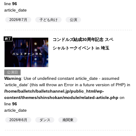
line
96
article_date
2026年7月
子ども向け
公演
終了
コンドルズ結成30周年記念 スペ
シャルトークイベント in 埼玉
公演日
Warning
: Use of undefined constant article_date - assumed
'article_date' (this will throw an Error in a future version of PHP) in
/home/balletch/balletchannel.jp/public_html/wp-
content/themes/shinshokan/module/related-article.php
on
line
96
article_date
2026年6月
ダンス
南関東