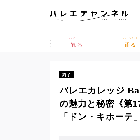
WATCH
DANCE
観る
踊る
終了
バレエカレッジ Ball
の魅力と秘密《第1
「ドン・キホーテ