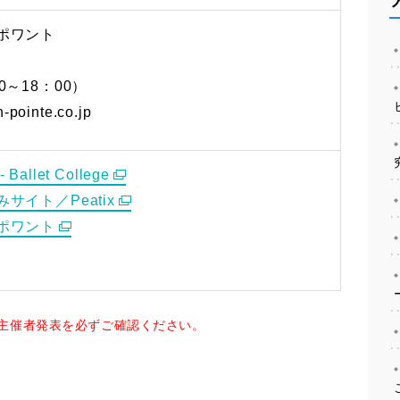
ポワント
0～18：00）
pointe.co.jp
llet College
サイト／Peatix
ポワント
主催者発表を必ずご確認ください。