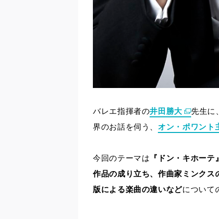
バレエ指揮者の
井田勝大
先生に
界のお話を伺う、
オン・ポワント
今回のテーマは
『ドン・キホーテ
作品の成り立ち、作曲家ミンクス
版による楽曲の違いなど
について