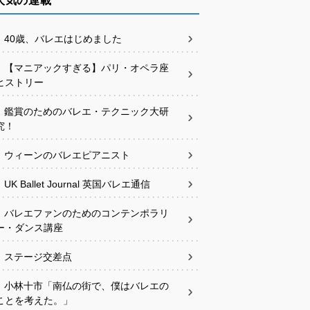
人気の連載
40歳、バレエはじめました
【マニアックすぎる】パリ・オペラ座
ヒストリー
鑑賞のためのバレエ・テクニック大研
究！
ウィーンのバレエピアニスト
UK Ballet Journal 英国バレエ通信
バレエファンのためのコンテンポラリ
ー・ダンス講座
ステージ交差点
小林十市「南仏の街で、僕はバレエの
ことを考えた。」