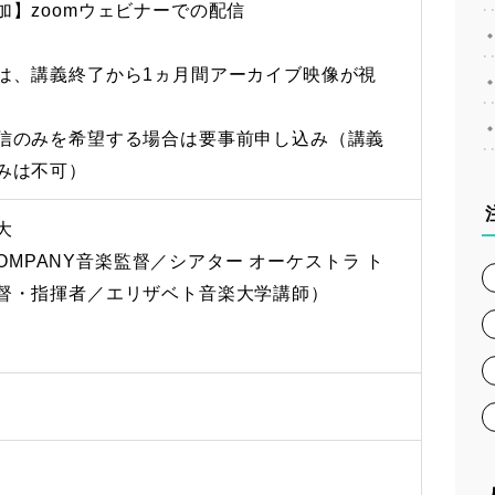
加】zoomウェビナーでの配信
は、講義終了から1ヵ月間アーカイブ映像が視
信のみを希望する場合は要事前申し込み（講義
みは不可）
大
 COMPANY音楽監督／シアター オーケストラ ト
督・指揮者／エリザベト音楽大学講師）