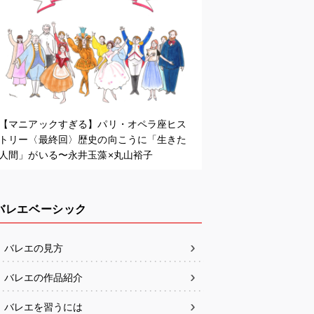
【マニアックすぎる】パリ・オペラ座ヒス
トリー〈最終回〉歴史の向こうに「生きた
人間」がいる〜永井玉藻×丸山裕子
バレエベーシック
バレエの見方
バレエの作品紹介
バレエを習うには