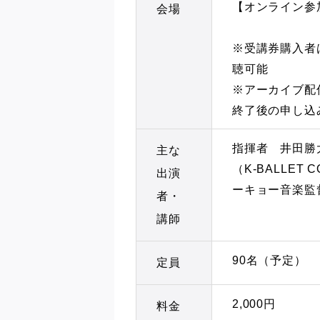
【オンライン参
会場
※受講券購入者
聴可能
※アーカイブ配
終了後の申し込
指揮者 井田勝
主な
（K-BALLET
出演
ーキョー音楽監
者・
講師
90名（予定）
定員
2,000円
料金