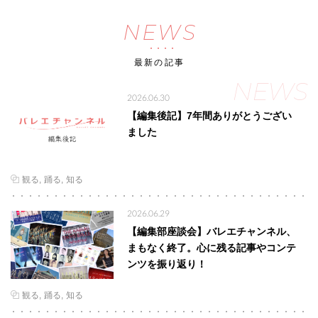
NEWS
最新の記事
NEWS
2026.06.30
【編集後記】7年間ありがとうござい
ました
観る
踊る
知る
2026.06.29
【編集部座談会】バレエチャンネル、
まもなく終了。心に残る記事やコンテ
ンツを振り返り！
観る
踊る
知る