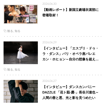
2026.06.30
【動画レポート】新国立劇場衣裳部に
密着取材！
観る
知る
2026.06.29
【インタビュー】「エスプリ・ドゥ・
ラ・ダンス」パリ・オペラ座バレエ
カン・ホヒョン～自分の想像を超え…
観る
知る
2026.06.27
【インタビュー】ダンスカンパニー
DAZZLE 「花ト囮-露-」長谷川達也～
人間の善と悪、光と影を見つめたい