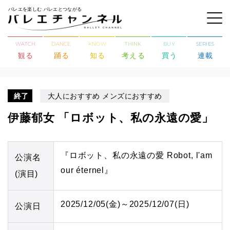
バレエを楽しむ バレエとつながる
WATCH
DANCE
KNOW
THINK
BUY
SERIES
観る
踊る
知る
考える
買う
連載
終了
大人におすすめ メンズにおすすめ
伊藤郁女 「ロボット、私の永遠の愛」
『ロボット、私の永遠の愛 Robot, l'am
公演名
our éternel』
(演目)
2025/12/05(金)～2025/12/07(日)
公演日