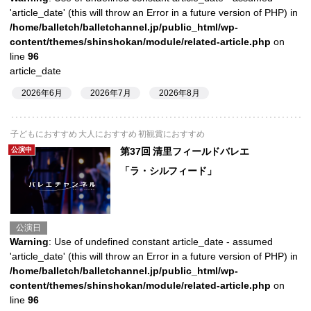
'article_date' (this will throw an Error in a future version of PHP) in
/home/balletch/balletchannel.jp/public_html/wp-
content/themes/shinshokan/module/related-article.php
on
line
96
article_date
2026年6月
2026年7月
2026年8月
子どもにおすすめ 大人におすすめ 初観賞におすすめ
公演中
第37回 清里フィールドバレエ
「ラ・シルフィード」
公演日
Warning
: Use of undefined constant article_date - assumed
'article_date' (this will throw an Error in a future version of PHP) in
/home/balletch/balletchannel.jp/public_html/wp-
content/themes/shinshokan/module/related-article.php
on
line
96