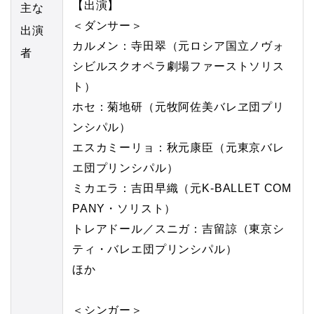
【出演】
主な
＜ダンサー＞
出演
カルメン：寺田翠（元ロシア国立ノヴォ
者
シビルスクオペラ劇場ファーストソリス
ト）
ホセ：菊地研（元牧阿佐美バレヱ団プリ
ンシパル）
エスカミーリョ：秋元康臣（元東京バレ
エ団プリンシパル）
ミカエラ：吉田早織（元K‐BALLET COM
PANY・ソリスト）
トレアドール／スニガ：吉留諒（東京シ
ティ・バレエ団プリンシパル）
ほか
＜シンガー＞