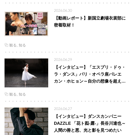
2026.06.30
【動画レポート】新国立劇場衣裳部に
密着取材！
観る
知る
2026.06.29
【インタビュー】「エスプリ・ドゥ・
ラ・ダンス」パリ・オペラ座バレエ
カン・ホヒョン～自分の想像を超え…
観る
知る
2026.06.27
【インタビュー】ダンスカンパニー
DAZZLE 「花ト囮-露-」長谷川達也～
人間の善と悪、光と影を見つめたい