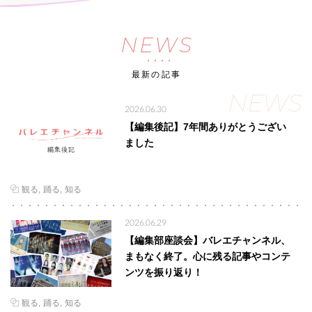
NEWS
最新の記事
NEWS
2026.06.30
【編集後記】7年間ありがとうござい
ました
観る
踊る
知る
2026.06.29
【編集部座談会】バレエチャンネル、
まもなく終了。心に残る記事やコンテ
ンツを振り返り！
観る
踊る
知る