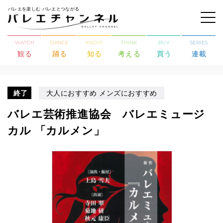
バレエを楽しむ バレエとつながる
WATCH
DANCE
KNOW
THINK
BUY
SERIES
観る
踊る
知る
考える
買う
連載
終了
大人におすすめ メンズにおすすめ
バレエ芸術推進協会 バレエミュージ
カル 「カルメン」