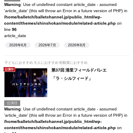
Warning
: Use of undefined constant article_date - assumed
'article_date' (this will throw an Error in a future version of PHP) in
/home/balletch/balletchannel.jp/public_html/wp-
content/themes/shinshokan/module/related-article.php
on
line
96
article_date
2026年6月
2026年7月
2026年8月
子どもにおすすめ 大人におすすめ 初観賞におすすめ
公演中
第37回 清里フィールドバレエ
「ラ・シルフィード」
公演日
Warning
: Use of undefined constant article_date - assumed
'article_date' (this will throw an Error in a future version of PHP) in
/home/balletch/balletchannel.jp/public_html/wp-
content/themes/shinshokan/module/related-article.php
on