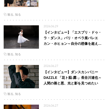
観る
知る
2026.06.29
【インタビュー】「エスプリ・ドゥ・
ラ・ダンス」パリ・オペラ座バレエ
カン・ホヒョン～自分の想像を超え…
観る
知る
2026.06.27
【インタビュー】ダンスカンパニー
DAZZLE 「花ト囮-露-」長谷川達也～
人間の善と悪、光と影を見つめたい
観る
知る
2026.06.27