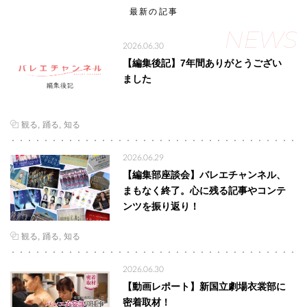
最新の記事
NEWS
2026.06.30
【編集後記】7年間ありがとうござい
ました
観る
踊る
知る
2026.06.29
【編集部座談会】バレエチャンネル、
まもなく終了。心に残る記事やコンテ
ンツを振り返り！
観る
踊る
知る
2026.06.30
【動画レポート】新国立劇場衣裳部に
密着取材！