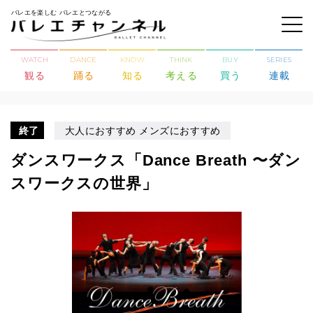
バレエを楽しむ バレエとつながる
WATCH
DANCE
KNOW
THINK
BUY
SERIES
観る
踊る
知る
考える
買う
連載
終了
大人におすすめ メンズにおすすめ
ダンスワークス「Dance Breath 〜ダン
スワークスの世界」