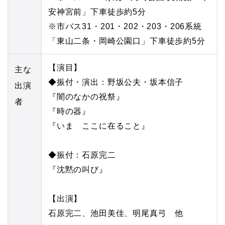
安神宮前」下車徒歩約5分
※市バス31・201・202・203・206系統
「東山二条・岡崎公園口」下車徒歩約5分
【演目】
主な
◆振付・演出：野坂公夫・坂本信子
出演
『闇のなかの祝祭』
者
『時の器』
『いま ここに在ること』
◆振付：石原完二
『沈黙の叫び』
【出演】
石原完二、池田美佳、明尾真弓 他