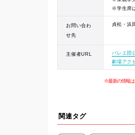
※学生席
貞松・浜田
お問い合わ
せ先
バレエ団
主催者URL
劇場アク
※最新の情報は
関連タグ