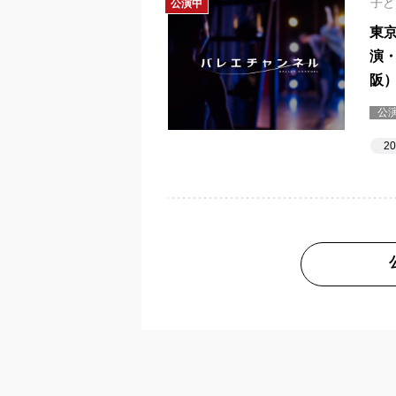
子ど
公演中
東
演
阪
公
2