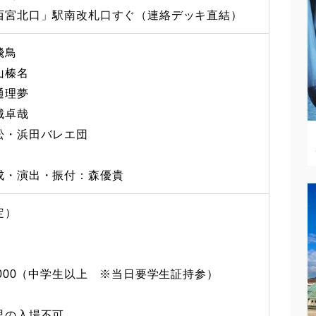
西宮北口」駅南改札口すぐ（連絡デッキ直結）
飛鳥
山榛名
通理夢
城卓哉
松・浜田バレエ団
成・演出・振付：森優貴
定）
,000（中学生以上 ※当日要学生証持参）
児の入場不可