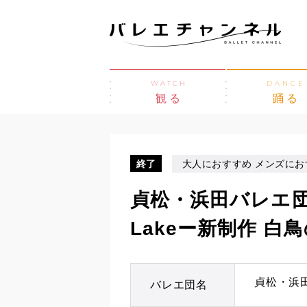
WATCH
DANCE
観る
踊る
終了
大人におすすめ メンズにお
貞松・浜田バレエ団
Lakeー新制作 白
貞松・浜
バレエ団名