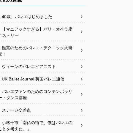
人気の連載
40歳、バレエはじめました
【マニアックすぎる】パリ・オペラ座
ヒストリー
鑑賞のためのバレエ・テクニック大研
究！
ウィーンのバレエピアニスト
UK Ballet Journal 英国バレエ通信
バレエファンのためのコンテンポラリ
ー・ダンス講座
ステージ交差点
小林十市「南仏の街で、僕はバレエの
ことを考えた。」