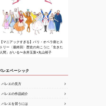
【マニアックすぎる】パリ・オペラ座ヒス
トリー〈最終回〉歴史の向こうに「生きた
人間」がいる〜永井玉藻×丸山裕子
バレエベーシック
バレエの見方
バレエの作品紹介
バレエを習うには