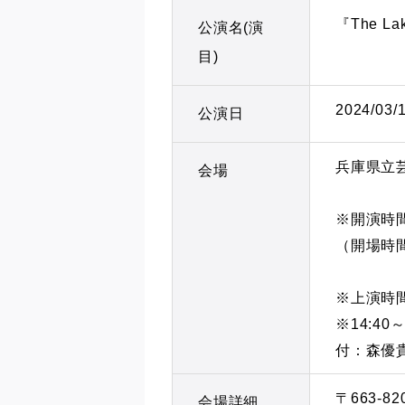
『The La
公演名(演
目)
2024/03/
公演日
兵庫県立
会場
※開演時間
（開場時間
※上演時
※14:4
付：森優
〒663-8
会場詳細