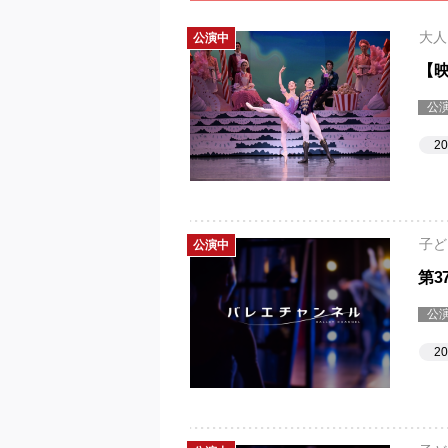
大人
公演中
【
公
2
子ど
公演中
第3
公
2