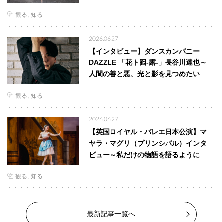
観る
知る
2026.06.27
【インタビュー】ダンスカンパニー
DAZZLE 「花ト囮-露-」長谷川達也～
人間の善と悪、光と影を見つめたい
観る
知る
2026.06.27
【英国ロイヤル・バレエ日本公演】マ
ヤラ・マグリ（プリンシパル）インタ
ビュー～私だけの物語を語るように
観る
知る
最新記事一覧へ