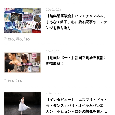
2026.06.29
【編集部座談会】バレエチャンネル、
まもなく終了。心に残る記事やコンテ
ンツを振り返り！
観る
踊る
知る
2026.06.30
【動画レポート】新国立劇場衣裳部に
密着取材！
観る
知る
2026.06.29
【インタビュー】「エスプリ・ドゥ・
ラ・ダンス」パリ・オペラ座バレエ
カン・ホヒョン～自分の想像を超え…