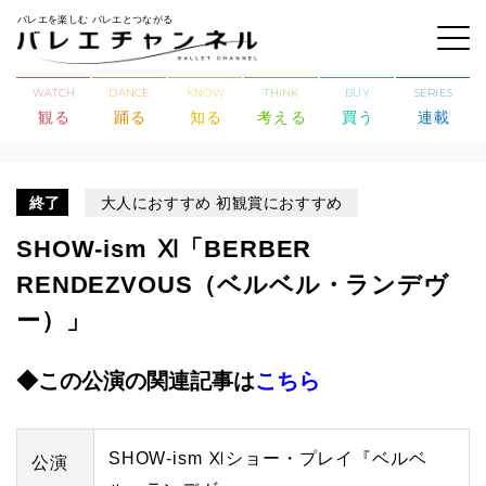
バレエを楽しむ バレエとつながる
WATCH
DANCE
KNOW
THINK
BUY
SERIES
観る
踊る
知る
考える
買う
連載
終了
大人におすすめ 初観賞におすすめ
SHOW-ism Ⅺ「BERBER
RENDEZVOUS（ベルベル・ランデヴ
ー）」
◆この公演の関連記事は
こちら
SHOW-ism Ⅺショー・プレイ『ベルベ
公演