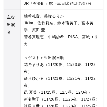
JR「有楽町」駅下車日比谷口徒歩7分
柚希礼音、美弥るりか
主な
JKim、佐竹莉奈、鈴木瑛美子、宮本美
出演
季、原田 薫
者
菅谷真理恵、中嶋紗希、RISA、宮城ユリ
カ
＜ゲスト＞※出演日順
花乃まりあ（11/20夜、11/23昼、11/23
夜）
愛月ひかる（11/21昼、11/21夜、11/22
夜）
昆 夏美（11/25昼、12/3昼、12/3夜）
新妻聖子（11/26昼、11/26夜、11/27昼）
涼風真世（11/28昼、11/28夜、11/29昼）