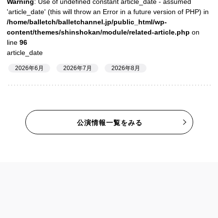
Warning
: Use of undefined constant article_date - assumed
'article_date' (this will throw an Error in a future version of PHP) in
/home/balletch/balletchannel.jp/public_html/wp-
content/themes/shinshokan/module/related-article.php
on
line
96
article_date
2026年6月
2026年7月
2026年8月
公演情報一覧をみる