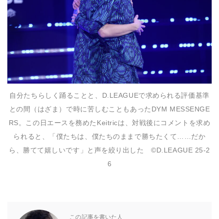
自分たちらしく踊ることと、D.LEAGUEで求められる評価基準
との間（はざま）で時に苦しむこともあったDYM MESSENGE
RS。この日エースを務めたKeitricは、対戦後にコメントを求め
られると、「僕たちは、僕たちのままで勝ちたくて……だか
ら、勝てて嬉しいです」と声を絞り出した ©D.LEAGUE 25-2
6
この記事を書いた人