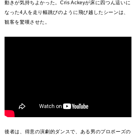
動きが気持ちよかった。Cris Ackeyが床に四つん這いに
なった4人を走り幅跳びのように飛び越したシーンは、
観客を驚嘆させた。
後者は、得意の演劇的ダンスで、ある男のプロポーズの