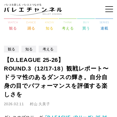
バレエを楽しむ バレエとつながる
WATCH
DANCE
KNOW
THINK
BUY
SERIES
観る
踊る
知る
考える
買う
連載
観る
知る
考える
【D.LEAGUE 25-26】
ROUND.3（12/17-18）観戦レポート〜
ドラマ性のあるダンスの輝き。自分自
身の目でパフォーマンスを評価する楽
しさを
2026.02.11
村山 久美子