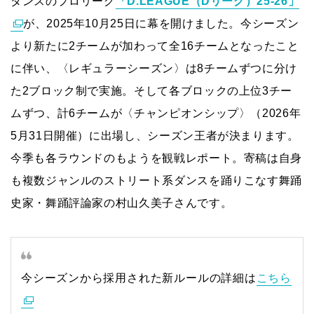
ダンスのプロリーグ
「D.LEAGUE（Dリーグ）25-26」
が、2025年10月25日に幕を開けました。今シーズン
より新たに2チームが加わって全16チームとなったこと
に伴い、〈レギュラーシーズン〉は
8
チームずつに分け
た
2
ブロック制で実施。そして各ブロックの上位3チー
ムずつ、計6チームが〈チャンピオンシップ〉（2026年
5月31日開催）に出場し、シーズン王者が決まります。
今季も各ラウンドのもようを観戦レポート。寄稿は自身
も複数ジャンルのストリート系ダンスを踊りこなす舞踊
史家・舞踊評論家の村山久美子さんです。
今シーズンから採用された新ルールの詳細は
こちら