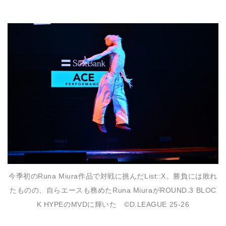
今季初のRuna Miura作品で対戦に挑んだList::X。勝負には敗れ
たものの、自らエースも務めたRuna MiuraがROUND.3 BLOC
K HYPEのMVDに輝いた ©D.LEAGUE 25-26