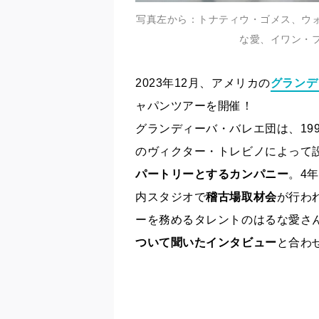
写真左から：トナティウ・ゴメス、ウ
な愛、イワン・
2023年12月、アメリカの
グランデ
ャパンツアーを開催！
グランディーバ・バレエ団は、19
のヴィクター・トレビノによって
パートリーとするカンパニー
。4
内スタジオで
稽古場取材会
が行わ
ーを務めるタレントのはるな愛さ
ついて聞いたインタビュー
と合わ