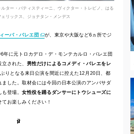
ォルター・バティスティーニ、ヴィクター・トレビノ、はる
フェリックス、ジョナタン・メンデス
ィーバ・バレエ団
が、東京や大阪など6ヵ所でジ
96年に元トロカデロ・デ・モンテカルロ・バレエ団
設立された、
男性だけによるコメディ・バレエをレ
年ぶりとなる来日公演を間近に控えた12月20日、都
れました。取材会には今回の日本公演のアンバサダ
んも登場。
女性役を踊るダンサーにトウシューズに
せてお楽しみください！
🩰