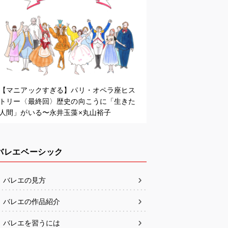
【マニアックすぎる】パリ・オペラ座ヒス
トリー〈最終回〉歴史の向こうに「生きた
人間」がいる〜永井玉藻×丸山裕子
バレエベーシック
バレエの見方
バレエの作品紹介
バレエを習うには