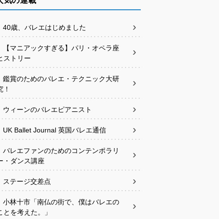
人気の連載
40歳、バレエはじめました
【マニアックすぎる】パリ・オペラ座
ヒストリー
鑑賞のためのバレエ・テクニック大研
究！
ウィーンのバレエピアニスト
UK Ballet Journal 英国バレエ通信
バレエファンのためのコンテンポラリ
ー・ダンス講座
ステージ交差点
小林十市「南仏の街で、僕はバレエの
ことを考えた。」