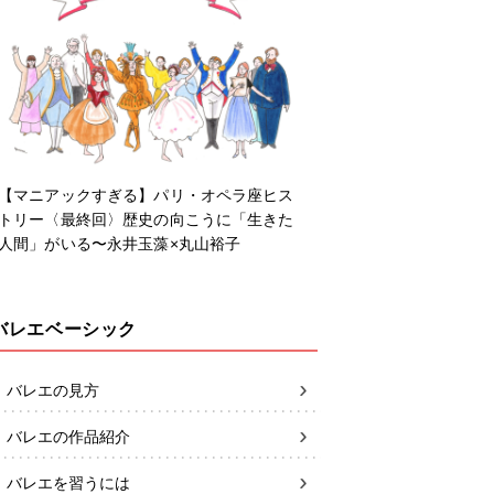
【マニアックすぎる】パリ・オペラ座ヒス
トリー〈最終回〉歴史の向こうに「生きた
人間」がいる〜永井玉藻×丸山裕子
バレエベーシック
バレエの見方
バレエの作品紹介
バレエを習うには