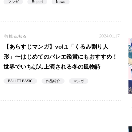
マンガ
Report
News
2024.01.17
観る,知る
【あらすじマンガ】vol.1「くるみ割り人
形」〜はじめてのバレエ鑑賞にもおすすめ！
世界でいちばん上演される冬の風物詩
BALLET BASIC
作品紹介
マンガ