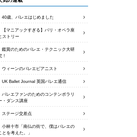
人気の連載
40歳、バレエはじめました
【マニアックすぎる】パリ・オペラ座
ヒストリー
鑑賞のためのバレエ・テクニック大研
究！
ウィーンのバレエピアニスト
UK Ballet Journal 英国バレエ通信
バレエファンのためのコンテンポラリ
ー・ダンス講座
ステージ交差点
小林十市「南仏の街で、僕はバレエの
ことを考えた。」