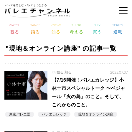
バレエを楽しむ バレエとつながる
WATCH
DANCE
KNOW
THINK
BUY
SERIES
観る
踊る
知る
考える
買う
連載
"現地＆オンライン講座" の記事一覧
観る,知る
2022.07.07
【7/16開催！バレエカレッジ】小
林十市スペシャルトーク 〜ベジャ
ール「火の鳥」のこと。そして、
これからのこと。
東京バレエ団
バレエカレッジ
現地＆オンライン講座