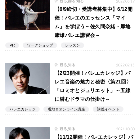
観る,踊る,知る
2022.05.19
【6/9締切・受講者募集中】6/12開
催！バレエのエッセンス「マイ
ム」を学ぼう～佐久間奈緒・厚地
康雄バレエ講習会～
PR
ワークショップ
レッスン
観る,知る
2022.02.15
【2/23開催！バレエカレッジ】バ
レエ音楽の魅力と秘密〈第21回〉
「ロミオとジュリエット」～五線
に潜むドラマの仕掛け～
バレエカレッジ
現地＆オンライン講座
講義イベント
観る,知る
2021.10.30
【11/12開催！バレエカレッジ】バ