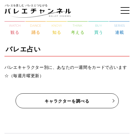
バレエを楽しむ バレエとつながる
WATCH
DANCE
KNOW
THINK
BUY
SERIES
観る
踊る
知る
考える
買う
連載
バレエ占い
バレエキャラクター別に、あなたの一週間をカードで占います
☆（毎週月曜更新）
キャラクターを調べる