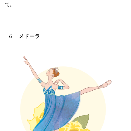
て。
メドーラ